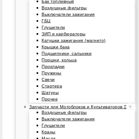
Бак топливный
Воздушные фильтры
Выключатели зажигания
ГБЦ
Глушители
ЗИП и карбюраторы
Катушки зажигания (магнето)
Крышки бака
Подшипники, сальники
Поршни, кольца
Прокладки
Пружины
Свечи
Стартера
Шатуны
Прочее
+
Запчасти для Мотоблоков и Культиваторов
Воздушные фильтры
Выключатели зажигания
Глушители
Краны
Масла