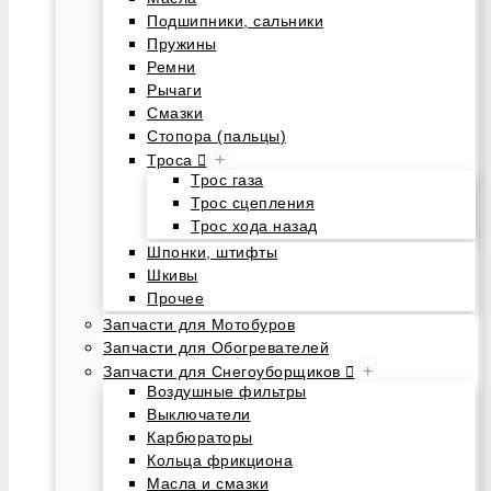
Подшипники, сальники
Пружины
Ремни
Рычаги
Смазки
Стопора (пальцы)
+
Троса
Трос газа
Трос сцепления
Трос хода назад
Шпонки, штифты
Шкивы
Прочее
Запчасти для Мотобуров
Запчасти для Обогревателей
+
Запчасти для Снегоуборщиков
Воздушные фильтры
Выключатели
Карбюраторы
Кольца фрикциона
Масла и смазки