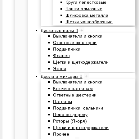
Круги лепестковые
Чашки алмазные
Шлифовка металла
Щетки чашеобразные
+
Дисковые пилы
Выключатели и кнопки
Ответные шестерни
Подшипники
Фланец
Щетки и щеткодержатели
Якоря
+
Дрели и миксеры
Выключатели и кнопки
Ключи к патронам
Ответные шестерни
Патроны
Подшипники, сальники
Перо по дереву
Роторы (Якоря)
Щетки и щеткодержатели
Прочее