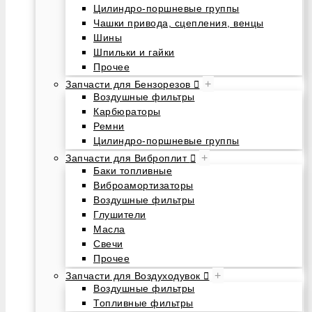
Цилиндро-поршневые группы
Чашки привода, сцепления, венцы
Шины
Шпильки и гайки
Прочее
+
Запчасти для Бензорезов
Воздушные фильтры
Карбюраторы
Ремни
Цилиндро-поршневые группы
+
Запчасти для Виброплит
Баки топливные
Виброамортизаторы
Воздушные фильтры
Глушители
Масла
Свечи
Прочее
+
Запчасти для Воздуходувок
Воздушные фильтры
Топливные фильтры