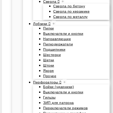
+
Сверла
Сверла по бетону
Сверла по керамике
Сверла по металлу
+
Лобзики
Пилки
Выключатели и кнопки
Направляющие
Пилкодержатели
Подшипники
Шестерни
Щетки
Штоки
Якоря
Прочее
+
Перфораторы
Бойки (ударники)
Выключатели и кнопки
Гильзы
ЗИП для патрона
Переключатели режимов