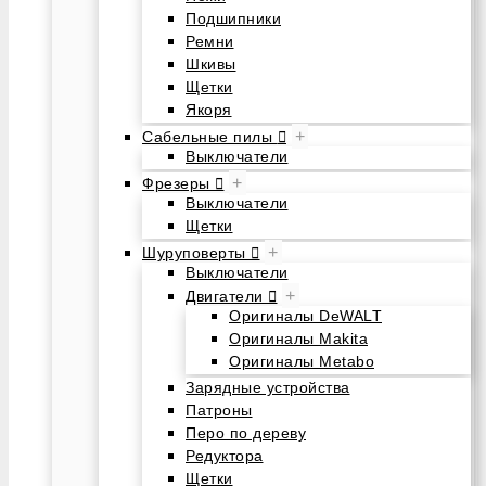
Подшипники
Ремни
Шкивы
Щетки
Якоря
+
Сабельные пилы
Выключатели
+
Фрезеры
Выключатели
Щетки
+
Шуруповерты
Выключатели
+
Двигатели
Оригиналы DeWALT
Оригиналы Makita
Оригиналы Metabo
Зарядные устройства
Патроны
Перо по дереву
Редуктора
Щетки