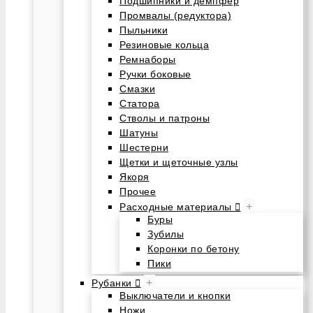
Подшипники и демпфер
Промвалы (редуктора)
Пыльники
Резиновые кольца
Ремнаборы
Ручки боковые
Смазки
Статора
Стволы и патроны
Шатуны
Шестерни
Щетки и щеточные узлы
Якоря
Прочее
+
Расходные материалы
Буры
Зубилы
Коронки по бетону
Пики
+
Рубанки
Выключатели и кнопки
Ножи