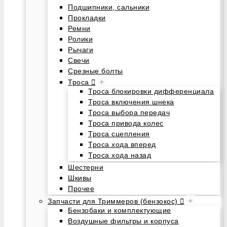
Подшипники, сальники
Прокладки
Ремни
Ролики
Рычаги
Свечи
Срезные болты
+
Троса
Троса блокировки дифференциала
Троса включения шнека
Троса выбора передач
Троса привода колес
Троса сцепления
Троса хода вперед
Троса хода назад
Шестерни
Шкивы
Прочее
+
Запчасти для Триммеров (бензокос)
Бензобаки и комплектующие
Воздушные фильтры и корпуса