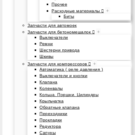
Прочее
+
Расходные материалы
Биты
Запчасти для автомоек
+
Запчасти для бетономешалок
Выключатели
Ремни
Шестерни привода
Шкивы
+
Запчасти для компрессоров
Автоматика ( реле давления )
Выключатели и кнопки
Клапана
Коленвалы
Кольца. Поршни. Цилиндры
Крыльчатка
Обратные клапана
Переходники
Прокладки
Редуктора
Сапуны