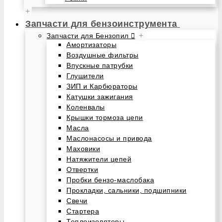
+
Запчасти для бензоинструмента
+
Запчасти для Бензопил
Амортизаторы
Воздушные фильтры
Впускные патрубки
Глушители
ЗИП и Карбюраторы
Катушки зажигания
Коленвалы
Крышки тормоза цепи
Масла
Маслонасосы и привода
Маховики
Натяжители цепей
Отвертки
Пробки бензо-маслобака
Прокладки, сальники, подшипники
Свечи
Стартера
Теплоизоляторы