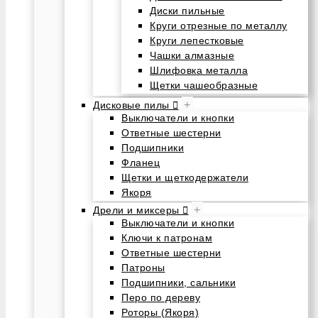
Диски пильные
Круги отрезные по металлу
Круги лепестковые
Чашки алмазные
Шлифовка металла
Щетки чашеобразные
+
Дисковые пилы
Выключатели и кнопки
Ответные шестерни
Подшипники
Фланец
Щетки и щеткодержатели
Якоря
+
Дрели и миксеры
Выключатели и кнопки
Ключи к патронам
Ответные шестерни
Патроны
Подшипники, сальники
Перо по дереву
Роторы (Якоря)