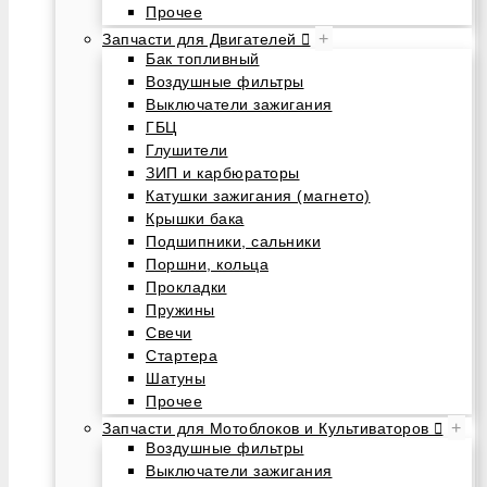
Прочее
+
Запчасти для Двигателей
Бак топливный
Воздушные фильтры
Выключатели зажигания
ГБЦ
Глушители
ЗИП и карбюраторы
Катушки зажигания (магнето)
Крышки бака
Подшипники, сальники
Поршни, кольца
Прокладки
Пружины
Свечи
Стартера
Шатуны
Прочее
+
Запчасти для Мотоблоков и Культиваторов
Воздушные фильтры
Выключатели зажигания