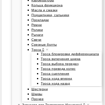
Карбюраторы
Кольца фрикциона
Масла и смазки
Подшипники, сальники
Прокладки
Ремни
Ролики
Рычаги
Свечи
Срезные болты
+
Троса
Троса блокировки дифференциала
Троса включения шнека
Троса выбора передач
Троса привода колес
Троса сцепления
Троса хода вперед
Троса хода назад
Шестерни
Шкивы
Прочее
+
Запчасти для Триммеров (бензокос)