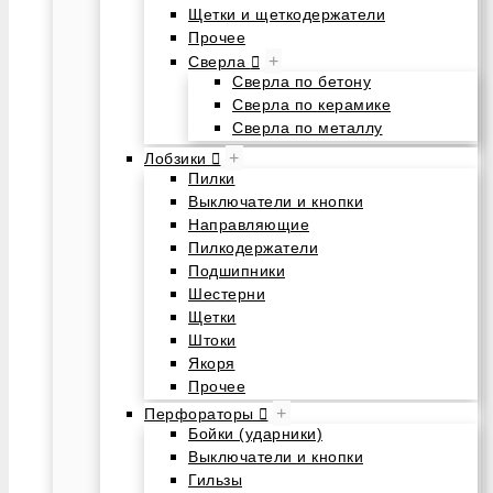
Щетки и щеткодержатели
Прочее
+
Сверла
Сверла по бетону
Сверла по керамике
Сверла по металлу
+
Лобзики
Пилки
Выключатели и кнопки
Направляющие
Пилкодержатели
Подшипники
Шестерни
Щетки
Штоки
Якоря
Прочее
+
Перфораторы
Бойки (ударники)
Выключатели и кнопки
Гильзы