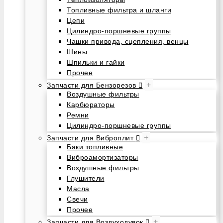
Топливные фильтра и шланги
Цепи
Цилиндро-поршневые группы
Чашки привода, сцепления, венцы
Шины
Шпильки и гайки
Прочее
+
Запчасти для Бензорезов
Воздушные фильтры
Карбюраторы
Ремни
Цилиндро-поршневые группы
+
Запчасти для Виброплит
Баки топливные
Виброамортизаторы
Воздушные фильтры
Глушители
Масла
Свечи
Прочее
+
Запчасти для Воздуходувок