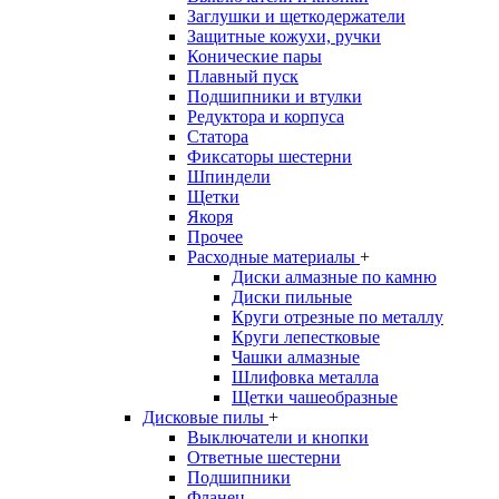
Заглушки и щеткодержатели
Защитные кожухи, ручки
Конические пары
Плавный пуск
Подшипники и втулки
Редуктора и корпуса
Статора
Фиксаторы шестерни
Шпиндели
Щетки
Якоря
Прочее
Расходные материалы
+
Диски алмазные по камню
Диски пильные
Круги отрезные по металлу
Круги лепестковые
Чашки алмазные
Шлифовка металла
Щетки чашеобразные
Дисковые пилы
+
Выключатели и кнопки
Ответные шестерни
Подшипники
Фланец