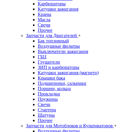
Карбюраторы
Катушки зажигания
Краны
Масла
Свечи
Прочее
Запчасти для Двигателей
+
Бак топливный
Воздушные фильтры
Выключатели зажигания
ГБЦ
Глушители
ЗИП и карбюраторы
Катушки зажигания (магнето)
Крышки бака
Подшипники, сальники
Поршни, кольца
Прокладки
Пружины
Свечи
Стартера
Шатуны
Прочее
Запчасти для Мотоблоков и Культиваторов
+
Воздушные фильтры