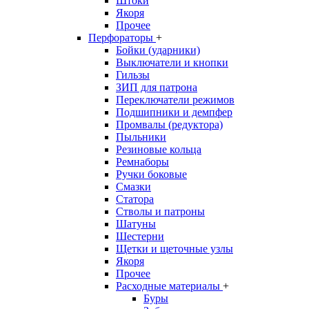
Штоки
Якоря
Прочее
Перфораторы
+
Бойки (ударники)
Выключатели и кнопки
Гильзы
ЗИП для патрона
Переключатели режимов
Подшипники и демпфер
Промвалы (редуктора)
Пыльники
Резиновые кольца
Ремнаборы
Ручки боковые
Смазки
Статора
Стволы и патроны
Шатуны
Шестерни
Щетки и щеточные узлы
Якоря
Прочее
Расходные материалы
+
Буры