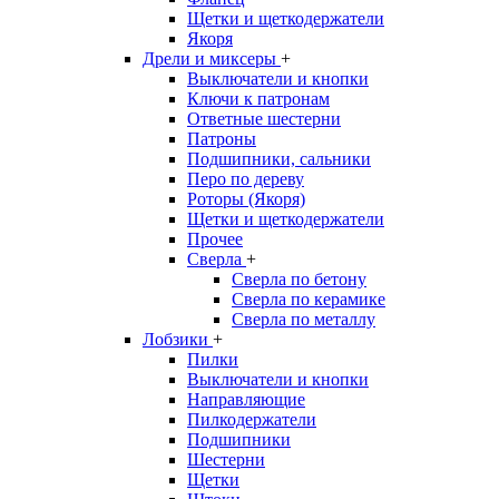
Щетки и щеткодержатели
Якоря
Дрели и миксеры
+
Выключатели и кнопки
Ключи к патронам
Ответные шестерни
Патроны
Подшипники, сальники
Перо по дереву
Роторы (Якоря)
Щетки и щеткодержатели
Прочее
Сверла
+
Сверла по бетону
Сверла по керамике
Сверла по металлу
Лобзики
+
Пилки
Выключатели и кнопки
Направляющие
Пилкодержатели
Подшипники
Шестерни
Щетки