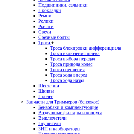
Подшипники, сальники
Прокладки
Ремни
Ролики
Рычаги
Свечи
Срезные болты
Троса
+
Троса блокировки дифференциала
Троса включения шнека
Троса выбора передач
Троса привода колес
Троса сцепления
Троса хода вперед
Троса хода назад
Шестерни
Шкивы
Прочее
Запчасти для Триммеров (бензокос)
+
Бензобаки и комплектующие
Воздушные фильтры и корпуса
Выключатели
Глушители
ЗИП и карбюраторы