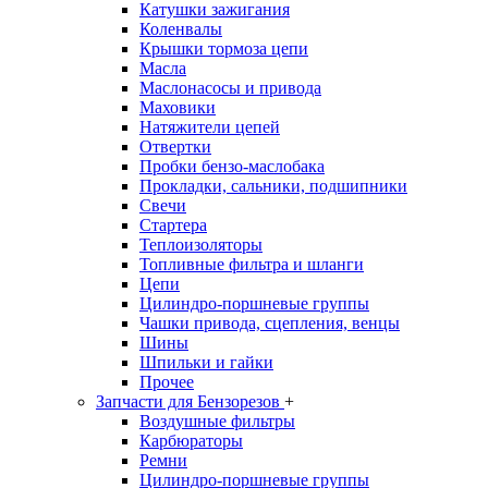
Катушки зажигания
Коленвалы
Крышки тормоза цепи
Масла
Маслонасосы и привода
Маховики
Натяжители цепей
Отвертки
Пробки бензо-маслобака
Прокладки, сальники, подшипники
Свечи
Стартера
Теплоизоляторы
Топливные фильтра и шланги
Цепи
Цилиндро-поршневые группы
Чашки привода, сцепления, венцы
Шины
Шпильки и гайки
Прочее
Запчасти для Бензорезов
+
Воздушные фильтры
Карбюраторы
Ремни
Цилиндро-поршневые группы