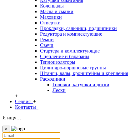
Катушки зажигания
Коленвалы
Масла и смазки
Маховики
Отвертки
Прокладки, сальники, подшипники
Редуктора и комплектующие
Ремни
Свечи
Стартера и комплектующие
Сцепление и барабаны
Теплоизоляторы
Цилиндро-поршневые группы
Штанги, валы, кронштейны и крепления
Расходники
+
Головки, катушки и диски
Лески
+
Сервис
+
Контакты
+
Я ищу…
×