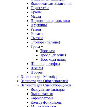
Выключатели зажигания
Глушители
Краны
Масла
Подшипники, сальники
Пружины
Ремни
Рычаги
Смазки
Стопора (пальцы)
Троса
+
Трос газа
Трос сцепления
Трос хода назад
Шпонки, штифты
Шкивы
Прочее
Запчасти для Мотобуров
Запчасти для Обогревателей
Запчасти для Снегоуборщиков
+
Воздушные фильтры
Выключатели
Карбюраторы
Кольца фрикциона
Масла и смазки