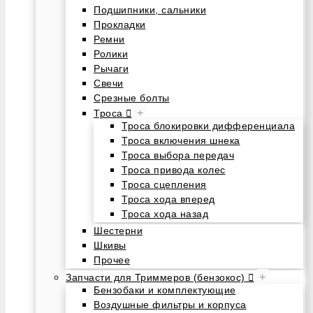
Подшипники, сальники
Прокладки
Ремни
Ролики
Рычаги
Свечи
Срезные болты
+
Троса
Троса блокировки дифференциала
Троса включения шнека
Троса выбора передач
Троса привода колес
Троса сцепления
Троса хода вперед
Троса хода назад
Шестерни
Шкивы
Прочее
+
Запчасти для Триммеров (бензокос)
Бензобаки и комплектующие
Воздушные фильтры и корпуса