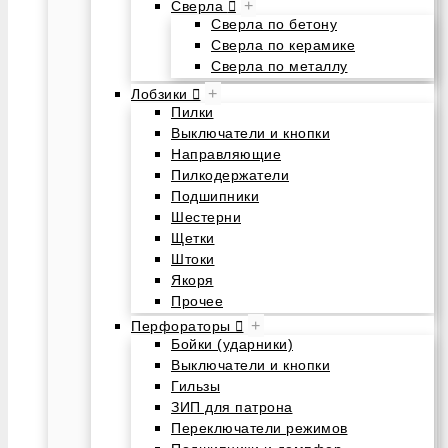
+
Сверла
Сверла по бетону
Сверла по керамике
Сверла по металлу
+
Лобзики
Пилки
Выключатели и кнопки
Направляющие
Пилкодержатели
Подшипники
Шестерни
Щетки
Штоки
Якоря
Прочее
+
Перфораторы
Бойки (ударники)
Выключатели и кнопки
Гильзы
ЗИП для патрона
Переключатели режимов