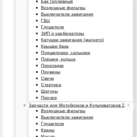
Бак топливный
Воздушные фильтры
Выключатели зажигания
ГБЦ
Глушители
ЗИП и карбюраторы
Катушки зажигания (магнето)
Крышки бака
Подшипники, сальники
Поршни, кольца
Прокладки
Пружины
Свечи
Стартера
Шатуны
Прочее
+
Запчасти для Мотоблоков и Культиваторов
Воздушные фильтры
Выключатели зажигания
Глушители
Краны
Масла