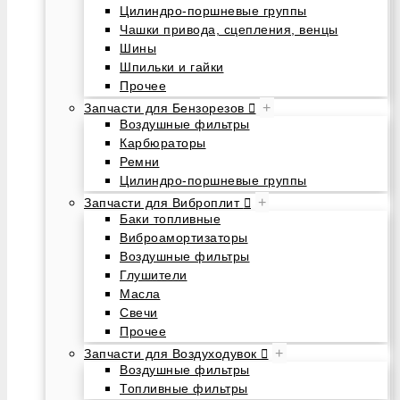
Цилиндро-поршневые группы
Чашки привода, сцепления, венцы
Шины
Шпильки и гайки
Прочее
+
Запчасти для Бензорезов
Воздушные фильтры
Карбюраторы
Ремни
Цилиндро-поршневые группы
+
Запчасти для Виброплит
Баки топливные
Виброамортизаторы
Воздушные фильтры
Глушители
Масла
Свечи
Прочее
+
Запчасти для Воздуходувок
Воздушные фильтры
Топливные фильтры