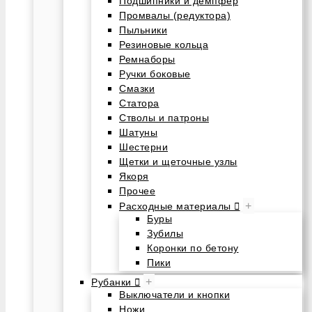
Подшипники и демпфер
Промвалы (редуктора)
Пыльники
Резиновые кольца
Ремнаборы
Ручки боковые
Смазки
Статора
Стволы и патроны
Шатуны
Шестерни
Щетки и щеточные узлы
Якоря
Прочее
+
Расходные материалы
Буры
Зубилы
Коронки по бетону
Пики
+
Рубанки
Выключатели и кнопки
Ножи