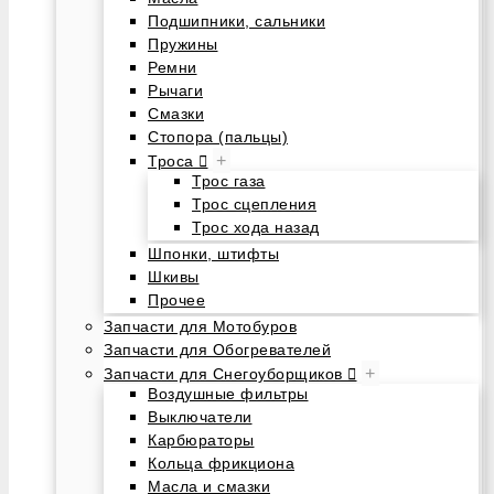
Подшипники, сальники
Пружины
Ремни
Рычаги
Смазки
Стопора (пальцы)
+
Троса
Трос газа
Трос сцепления
Трос хода назад
Шпонки, штифты
Шкивы
Прочее
Запчасти для Мотобуров
Запчасти для Обогревателей
+
Запчасти для Снегоуборщиков
Воздушные фильтры
Выключатели
Карбюраторы
Кольца фрикциона
Масла и смазки