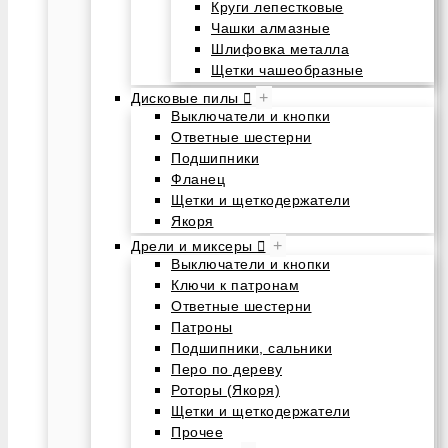
Круги лепестковые
Чашки алмазные
Шлифовка металла
Щетки чашеобразные
+
Дисковые пилы
Выключатели и кнопки
Ответные шестерни
Подшипники
Фланец
Щетки и щеткодержатели
Якоря
+
Дрели и миксеры
Выключатели и кнопки
Ключи к патронам
Ответные шестерни
Патроны
Подшипники, сальники
Перо по дереву
Роторы (Якоря)
Щетки и щеткодержатели
Прочее