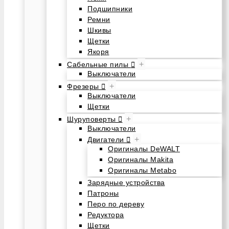
Подшипники
Ремни
Шкивы
Щетки
Якоря
+
Сабельные пилы
Выключатели
+
Фрезеры
Выключатели
Щетки
+
Шуруповерты
Выключатели
+
Двигатели
Оригиналы DeWALT
Оригиналы Makita
Оригиналы Metabo
Зарядные устройства
Патроны
Перо по дереву
Редуктора
Щетки