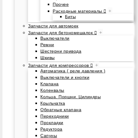
Прочее
+
Расходные материалы
Биты
Запчасти для автомоек
+
Запчасти для бетономешалок
Выключатели
Ремни
Шестерни привода
Шкивы
+
Запчасти для компрессоров
Автоматика ( реле давления )
Выключатели и кнопки
Клапана
Коленвалы
Кольца. Поршни. Цилиндры
Крыльчатка
Обратные клапана
Переходники
Прокладки
Редуктора
Сапуны