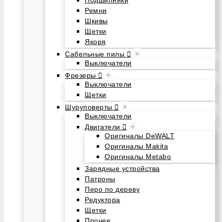
Подшипники
Ремни
Шкивы
Щетки
Якоря
+
Сабельные пилы
Выключатели
+
Фрезеры
Выключатели
Щетки
+
Шуруповерты
Выключатели
+
Двигатели
Оригиналы DeWALT
Оригиналы Makita
Оригиналы Metabo
Зарядные устройства
Патроны
Перо по дереву
Редуктора
Щетки
Прочее