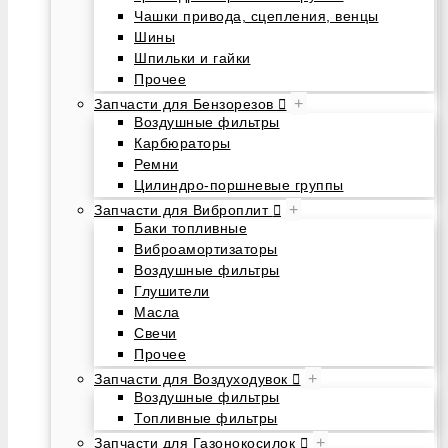
Чашки привода, сцепления, венцы
Шины
Шпильки и гайки
Прочее
+
Запчасти для Бензорезов
Воздушные фильтры
Карбюраторы
Ремни
Цилиндро-поршневые группы
+
Запчасти для Виброплит
Баки топливные
Виброамортизаторы
Воздушные фильтры
Глушители
Масла
Свечи
Прочее
+
Запчасти для Воздуходувок
Воздушные фильтры
Топливные фильтры
+
Запчасти для Газонокосилок