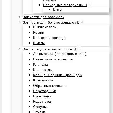
+
Расходные материалы
Биты
Запчасти для автомоек
+
Запчасти для бетономешалок
Выключатели
Ремни
Шестерни привода
Шкивы
+
Запчасти для компрессоров
Автоматика ( реле давления )
Выключатели и кнопки
Клапана
Коленвалы
Кольца. Поршни. Цилиндры
Крыльчатка
Обратные клапана
Переходники
Прокладки
Редуктора
Сапуны
Трубки