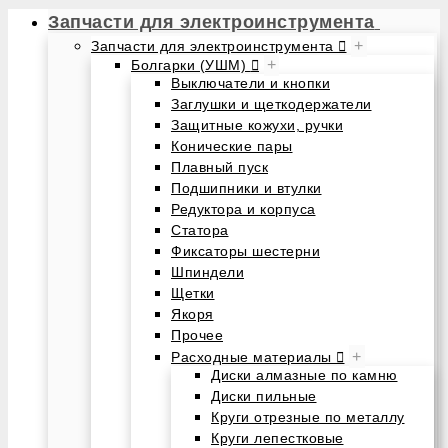
Запчасти для электроинструмента
+
Запчасти для электроинструмента
+
Болгарки (УШМ)
Выключатели и кнопки
Заглушки и щеткодержатели
Защитные кожухи, ручки
Конические пары
Плавный пуск
Подшипники и втулки
Редуктора и корпуса
Статора
Фиксаторы шестерни
Шпиндели
Щетки
Якоря
Прочее
+
Расходные материалы
Диски алмазные по камню
Диски пильные
Круги отрезные по металлу
Круги лепестковые