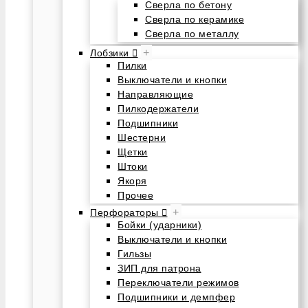
Сверла по бетону
Сверла по керамике
Сверла по металлу
+
Лобзики
Пилки
Выключатели и кнопки
Направляющие
Пилкодержатели
Подшипники
Шестерни
Щетки
Штоки
Якоря
Прочее
+
Перфораторы
Бойки (ударники)
Выключатели и кнопки
Гильзы
ЗИП для патрона
Переключатели режимов
Подшипники и демпфер