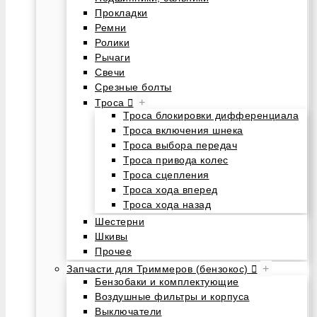
Прокладки
Ремни
Ролики
Рычаги
Свечи
Срезные болты
+
Троса
Троса блокировки дифференциала
Троса включения шнека
Троса выбора передач
Троса привода колес
Троса сцепления
Троса хода вперед
Троса хода назад
Шестерни
Шкивы
Прочее
+
Запчасти для Триммеров (бензокос)
Бензобаки и комплектующие
Воздушные фильтры и корпуса
Выключатели