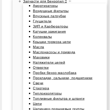
+
Запчасти для Бензопил
Амортизаторы
Воздушные фильтры
Впускные патрубки
Глушители
ЗИП и Карбюраторы
Катушки зажигания
Коленвалы
Крышки тормоза цепи
Масла
Маслонасосы и привода
Маховики
Натяжители цепей
Отвертки
Пробки бензо-маслобака
Прокладки, сальники, подшипники
Свечи
Стартера
Теплоизоляторы
Топливные фильтра и шланги
Цепи
Цилиндро-поршневые группы