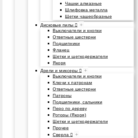
Чашки алмазные
Шлифовка металла
Щетки чашеобразные
+
Дисковые пилы
Выключатели и кнопки
Ответные шестерни
Подшипники
Фланец
Щетки и щеткодержатели
Якоря
+
Дрели и миксеры
Выключатели и кнопки
Ключи к патронам
Ответные шестерни
Патроны
Подшипники, сальники
Перо по дереву
Роторы (Якоря)
Щетки и щеткодержатели
Прочее
+
Сверла