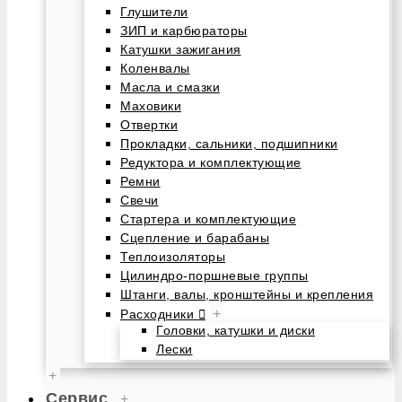
Глушители
ЗИП и карбюраторы
Катушки зажигания
Коленвалы
Масла и смазки
Маховики
Отвертки
Прокладки, сальники, подшипники
Редуктора и комплектующие
Ремни
Свечи
Стартера и комплектующие
Сцепление и барабаны
Теплоизоляторы
Цилиндро-поршневые группы
Штанги, валы, кронштейны и крепления
+
Расходники
Головки, катушки и диски
Лески
+
Сервис
+