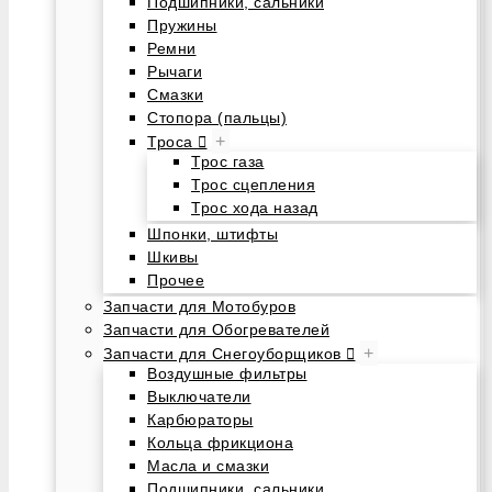
Подшипники, сальники
Пружины
Ремни
Рычаги
Смазки
Стопора (пальцы)
+
Троса
Трос газа
Трос сцепления
Трос хода назад
Шпонки, штифты
Шкивы
Прочее
Запчасти для Мотобуров
Запчасти для Обогревателей
+
Запчасти для Снегоуборщиков
Воздушные фильтры
Выключатели
Карбюраторы
Кольца фрикциона
Масла и смазки
Подшипники, сальники