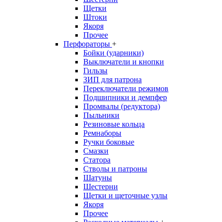
Щетки
Штоки
Якоря
Прочее
Перфораторы
+
Бойки (ударники)
Выключатели и кнопки
Гильзы
ЗИП для патрона
Переключатели режимов
Подшипники и демпфер
Промвалы (редуктора)
Пыльники
Резиновые кольца
Ремнаборы
Ручки боковые
Смазки
Статора
Стволы и патроны
Шатуны
Шестерни
Щетки и щеточные узлы
Якоря
Прочее