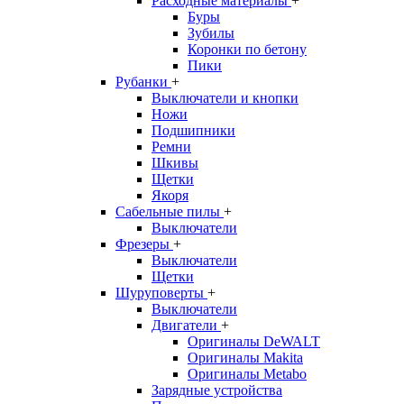
Расходные материалы
+
Буры
Зубилы
Коронки по бетону
Пики
Рубанки
+
Выключатели и кнопки
Ножи
Подшипники
Ремни
Шкивы
Щетки
Якоря
Сабельные пилы
+
Выключатели
Фрезеры
+
Выключатели
Щетки
Шуруповерты
+
Выключатели
Двигатели
+
Оригиналы DeWALT
Оригиналы Makita
Оригиналы Metabo
Зарядные устройства