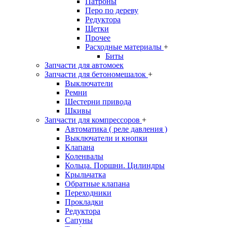
Патроны
Перо по дереву
Редуктора
Щетки
Прочее
Расходные материалы
+
Биты
Запчасти для автомоек
Запчасти для бетономешалок
+
Выключатели
Ремни
Шестерни привода
Шкивы
Запчасти для компрессоров
+
Автоматика ( реле давления )
Выключатели и кнопки
Клапана
Коленвалы
Кольца. Поршни. Цилиндры
Крыльчатка
Обратные клапана
Переходники
Прокладки
Редуктора
Сапуны