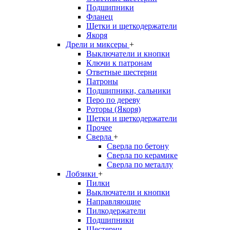
Подшипники
Фланец
Щетки и щеткодержатели
Якоря
Дрели и миксеры
+
Выключатели и кнопки
Ключи к патронам
Ответные шестерни
Патроны
Подшипники, сальники
Перо по дереву
Роторы (Якоря)
Щетки и щеткодержатели
Прочее
Сверла
+
Сверла по бетону
Сверла по керамике
Сверла по металлу
Лобзики
+
Пилки
Выключатели и кнопки
Направляющие
Пилкодержатели
Подшипники
Шестерни