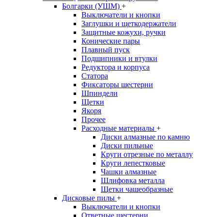
Болгарки (УШМ)
+
Выключатели и кнопки
Заглушки и щеткодержатели
Защитные кожухи, ручки
Конические пары
Плавный пуск
Подшипники и втулки
Редуктора и корпуса
Статора
Фиксаторы шестерни
Шпиндели
Щетки
Якоря
Прочее
Расходные материалы
+
Диски алмазные по камню
Диски пильные
Круги отрезные по металлу
Круги лепестковые
Чашки алмазные
Шлифовка металла
Щетки чашеобразные
Дисковые пилы
+
Выключатели и кнопки
Ответные шестерни