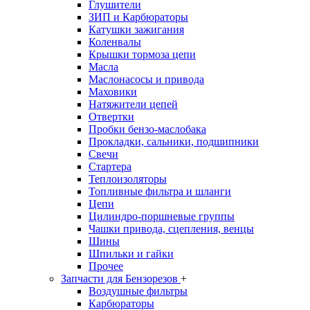
Глушители
ЗИП и Карбюраторы
Катушки зажигания
Коленвалы
Крышки тормоза цепи
Масла
Маслонасосы и привода
Маховики
Натяжители цепей
Отвертки
Пробки бензо-маслобака
Прокладки, сальники, подшипники
Свечи
Стартера
Теплоизоляторы
Топливные фильтра и шланги
Цепи
Цилиндро-поршневые группы
Чашки привода, сцепления, венцы
Шины
Шпильки и гайки
Прочее
Запчасти для Бензорезов
+
Воздушные фильтры
Карбюраторы