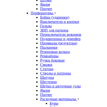
Штоки
Якоря
Прочее
Перфораторы
+
Бойки (ударники)
Выключатели и кнопки
Гильзы
ЗИП для патрона
Переключатели режимов
Подшипники и демпфер
Промвалы (редуктора)
Пыльники
Резиновые кольца
Ремнаборы
Ручки боковые
Смазки
Статора
Стволы и патроны
Шатуны
Шестерни
Щетки и щеточные узлы
Якоря
Прочее
Расходные материалы
+
Буры