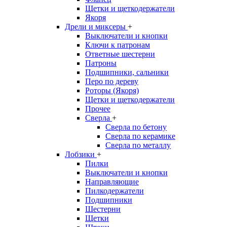
Щетки и щеткодержатели
Якоря
Дрели и миксеры
+
Выключатели и кнопки
Ключи к патронам
Ответные шестерни
Патроны
Подшипники, сальники
Перо по дереву
Роторы (Якоря)
Щетки и щеткодержатели
Прочее
Сверла
+
Сверла по бетону
Сверла по керамике
Сверла по металлу
Лобзики
+
Пилки
Выключатели и кнопки
Направляющие
Пилкодержатели
Подшипники
Шестерни
Щетки