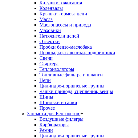
Катушки зажигания
Коленвалы
Крышки тормоза цепи
Масла
Маслонасосы и привода
Маховики
Натяжители цепей
Отвертки
Пробки бензо-маслобака
Прокладки, сальники, подшипники
Свечи
Стартера
Теплоизоляторы
Топливные фильтра и шланги
Цепи
Цилиндро-поршневые группы
Чашки привода, сцепления, венцы
Шины
Шпильки и гайки
Прочее
Запчасти для Бензорезов
+
Воздушные фильтры
Карбюраторы
Ремни
Цилиндро-поршневые группы