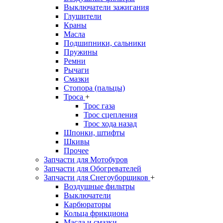
Выключатели зажигания
Глушители
Краны
Масла
Подшипники, сальники
Пружины
Ремни
Рычаги
Смазки
Стопора (пальцы)
Троса
+
Трос газа
Трос сцепления
Трос хода назад
Шпонки, штифты
Шкивы
Прочее
Запчасти для Мотобуров
Запчасти для Обогревателей
Запчасти для Снегоуборщиков
+
Воздушные фильтры
Выключатели
Карбюраторы
Кольца фрикциона
Масла и смазки