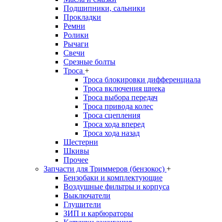
Подшипники, сальники
Прокладки
Ремни
Ролики
Рычаги
Свечи
Срезные болты
Троса
+
Троса блокировки дифференциала
Троса включения шнека
Троса выбора передач
Троса привода колес
Троса сцепления
Троса хода вперед
Троса хода назад
Шестерни
Шкивы
Прочее
Запчасти для Триммеров (бензокос)
+
Бензобаки и комплектующие
Воздушные фильтры и корпуса
Выключатели
Глушители
ЗИП и карбюраторы