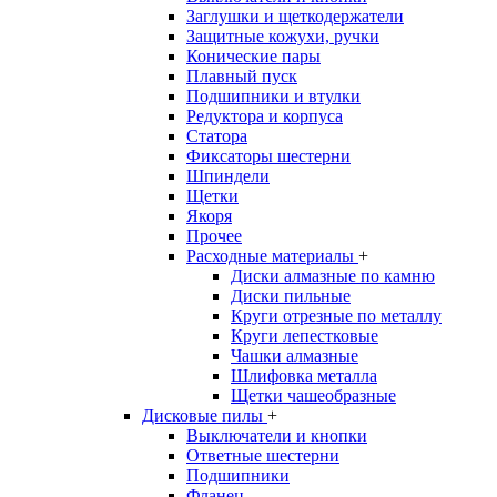
Заглушки и щеткодержатели
Защитные кожухи, ручки
Конические пары
Плавный пуск
Подшипники и втулки
Редуктора и корпуса
Статора
Фиксаторы шестерни
Шпиндели
Щетки
Якоря
Прочее
Расходные материалы
+
Диски алмазные по камню
Диски пильные
Круги отрезные по металлу
Круги лепестковые
Чашки алмазные
Шлифовка металла
Щетки чашеобразные
Дисковые пилы
+
Выключатели и кнопки
Ответные шестерни
Подшипники
Фланец