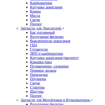
Карбюраторы
Катушки зажигания
Краны
Масла
Свечи
Прочее
Запчасти для Двигателей
+
Бак топливный
Воздушные фильтры
Выключатели зажигания
ГБЦ
Глушители
ЗИП и карбюраторы
Катушки зажигания (магнето)
Крышки бака
Подшипники, сальники
Поршни, кольца
Прокладки
Пружины
Свечи
Стартера
Шатуны
Прочее
Запчасти для Мотоблоков и Культиваторов
+
Воздушные фильтры