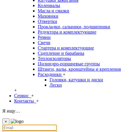
Катушки зажигания
Коленвалы
Масла и смазки
Маховики
Отвертки
Прокладки, сальники, подшипники
Редуктора и комплектующие
Ремни
Свечи
Стартера и комплектующие
Сцепление и барабаны
Теплоизоляторы
Цилиндро-поршневые группы
Штанги, валы, кронштейны и крепления
Расходники
+
Головки, катушки и диски
Лески
+
Сервис
+
Контакты
+
Я ищу…
×