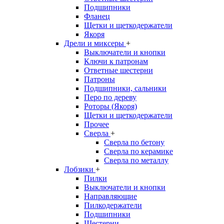
Подшипники
Фланец
Щетки и щеткодержатели
Якоря
Дрели и миксеры
+
Выключатели и кнопки
Ключи к патронам
Ответные шестерни
Патроны
Подшипники, сальники
Перо по дереву
Роторы (Якоря)
Щетки и щеткодержатели
Прочее
Сверла
+
Сверла по бетону
Сверла по керамике
Сверла по металлу
Лобзики
+
Пилки
Выключатели и кнопки
Направляющие
Пилкодержатели
Подшипники
Шестерни