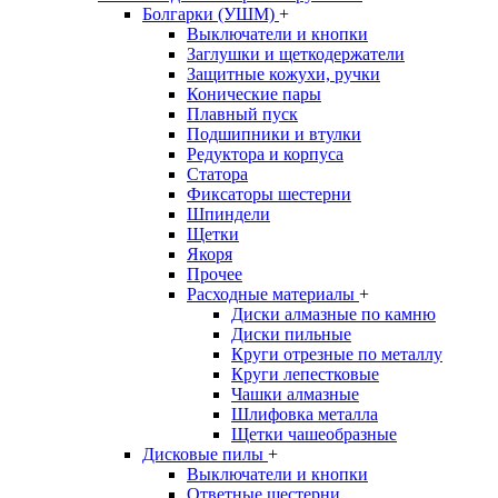
Болгарки (УШМ)
+
Выключатели и кнопки
Заглушки и щеткодержатели
Защитные кожухи, ручки
Конические пары
Плавный пуск
Подшипники и втулки
Редуктора и корпуса
Статора
Фиксаторы шестерни
Шпиндели
Щетки
Якоря
Прочее
Расходные материалы
+
Диски алмазные по камню
Диски пильные
Круги отрезные по металлу
Круги лепестковые
Чашки алмазные
Шлифовка металла
Щетки чашеобразные
Дисковые пилы
+
Выключатели и кнопки
Ответные шестерни