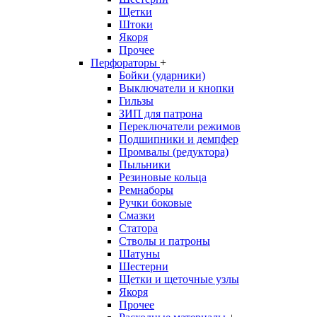
Щетки
Штоки
Якоря
Прочее
Перфораторы
+
Бойки (ударники)
Выключатели и кнопки
Гильзы
ЗИП для патрона
Переключатели режимов
Подшипники и демпфер
Промвалы (редуктора)
Пыльники
Резиновые кольца
Ремнаборы
Ручки боковые
Смазки
Статора
Стволы и патроны
Шатуны
Шестерни
Щетки и щеточные узлы
Якоря
Прочее