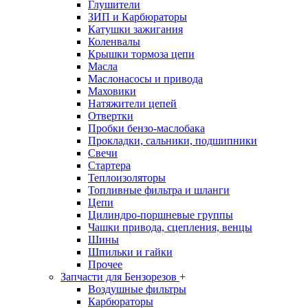
Глушители
ЗИП и Карбюраторы
Катушки зажигания
Коленвалы
Крышки тормоза цепи
Масла
Маслонасосы и привода
Маховики
Натяжители цепей
Отвертки
Пробки бензо-маслобака
Прокладки, сальники, подшипники
Свечи
Стартера
Теплоизоляторы
Топливные фильтра и шланги
Цепи
Цилиндро-поршневые группы
Чашки привода, сцепления, венцы
Шины
Шпильки и гайки
Прочее
Запчасти для Бензорезов
+
Воздушные фильтры
Карбюраторы