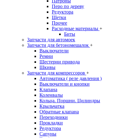
Патроны
Перо по дереву
Редуктора
Щетки
Прочее
Расходные материалы
+
Биты
Запчасти для автомоек
Запчасти для бетономешалок
+
Выключатели
Ремни
Шестерни привода
Шкивы
Запчасти для компрессоров
+
Автоматика ( реле давления )
Выключатели и кнопки
Клапана
Коленвалы
Кольца. Поршни. Цилиндры
Крыльчатка
Обратные клапана
Переходники
Прокладки
Редуктора
Сапуны