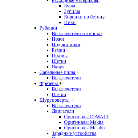
Расходные материалы
+
Буры
Зубилы
Коронки по бетону
Пики
Рубанки
+
Выключатели и кнопки
Ножи
Подшипники
Ремни
Шкивы
Щетки
Якоря
Сабельные пилы
+
Выключатели
Фрезеры
+
Выключатели
Щетки
Шуруповерты
+
Выключатели
Двигатели
+
Оригиналы DeWALT
Оригиналы Makita
Оригиналы Metabo
Зарядные устройства