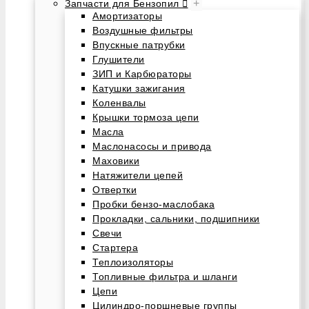
+
Запчасти для Бензопил
Амортизаторы
Воздушные фильтры
Впускные патрубки
Глушители
ЗИП и Карбюраторы
Катушки зажигания
Коленвалы
Крышки тормоза цепи
Масла
Маслонасосы и привода
Маховики
Натяжители цепей
Отвертки
Пробки бензо-маслобака
Прокладки, сальники, подшипники
Свечи
Стартера
Теплоизоляторы
Топливные фильтра и шланги
Цепи
Цилиндро-поршневые группы