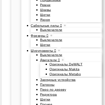
Подшипники
Ремни
Шкивы
Щетки
Якоря
+
Сабельные пилы
Выключатели
+
Фрезеры
Выключатели
Щетки
+
Шуруповерты
Выключатели
+
Двигатели
Оригиналы DeWALT
Оригиналы Makita
Оригиналы Metabo
Зарядные устройства
Патроны
Перо по дереву
Редуктора
Щетки
Прочее