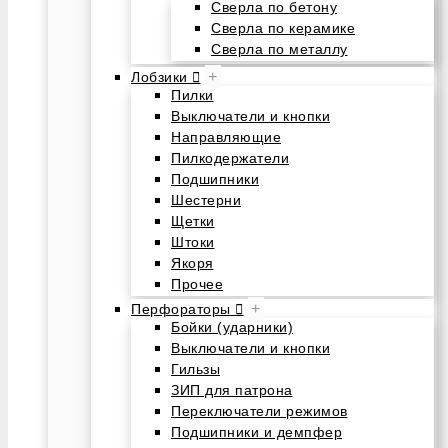
Сверла по бетону
Сверла по керамике
Сверла по металлу
+
Лобзики
Пилки
Выключатели и кнопки
Направляющие
Пилкодержатели
Подшипники
Шестерни
Щетки
Штоки
Якоря
Прочее
+
Перфораторы
Бойки (ударники)
Выключатели и кнопки
Гильзы
ЗИП для патрона
Переключатели режимов
Подшипники и демпфер