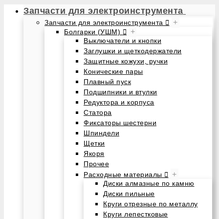
Запчасти для электроинструмента
+
Запчасти для электроинструмента
+
Болгарки (УШМ)
Выключатели и кнопки
Заглушки и щеткодержатели
Защитные кожухи, ручки
Конические пары
Плавный пуск
Подшипники и втулки
Редуктора и корпуса
Статора
Фиксаторы шестерни
Шпиндели
Щетки
Якоря
Прочее
+
Расходные материалы
Диски алмазные по камню
Диски пильные
Круги отрезные по металлу
Круги лепестковые