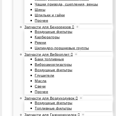
Чашки привода, сцепления, венцы
Шины
Шпильки и гайки
Прочее
+
Запчасти для Бензорезов
Воздушные фильтры
Карбюраторы
Ремни
Цилиндро-поршневые группы
+
Запчасти для Виброплит
Баки топливные
Виброамортизаторы
Воздушные фильтры
Глушители
Масла
Свечи
Прочее
+
Запчасти для Воздуходувок
Воздушные фильтры
Топливные фильтры
+
Запчасти для Газонокосилок