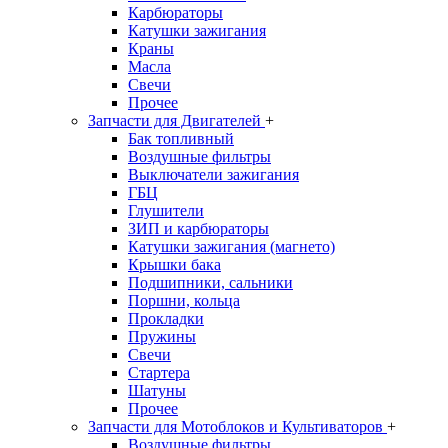
Карбюраторы
Катушки зажигания
Краны
Масла
Свечи
Прочее
Запчасти для Двигателей
+
Бак топливный
Воздушные фильтры
Выключатели зажигания
ГБЦ
Глушители
ЗИП и карбюраторы
Катушки зажигания (магнето)
Крышки бака
Подшипники, сальники
Поршни, кольца
Прокладки
Пружины
Свечи
Стартера
Шатуны
Прочее
Запчасти для Мотоблоков и Культиваторов
+
Воздушные фильтры