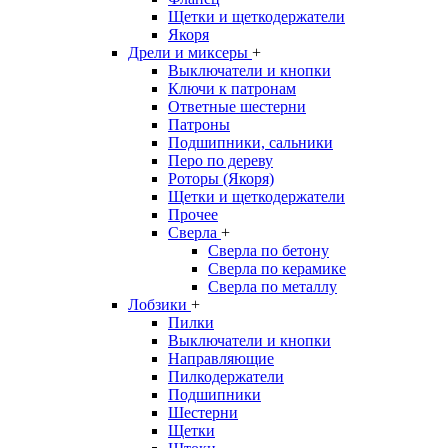
Щетки и щеткодержатели
Якоря
Дрели и миксеры
+
Выключатели и кнопки
Ключи к патронам
Ответные шестерни
Патроны
Подшипники, сальники
Перо по дереву
Роторы (Якоря)
Щетки и щеткодержатели
Прочее
Сверла
+
Сверла по бетону
Сверла по керамике
Сверла по металлу
Лобзики
+
Пилки
Выключатели и кнопки
Направляющие
Пилкодержатели
Подшипники
Шестерни
Щетки