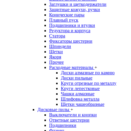
Заглушки и щеткодержатели
Защитные кожухи, ручки
Конические пары
Плавный пуск
Подшипники и втулки
Редуктора и корпуса
Статора
Фиксаторы шестерни
Шпиндели
Щетки
Якоря
Прочее
Расходные материалы
+
Диски алмазные по камню
Диски пильные
Круги отрезные по металлу
Круги лепестковые
Чашки алмазные
Шлифовка металла
Щетки чашеобразные
Дисковые пилы
+
Выключатели и кнопки
Ответные шестерни
Подшипники
Фланец