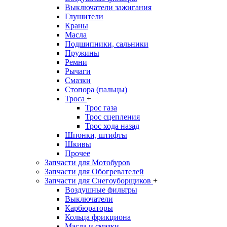
Выключатели зажигания
Глушители
Краны
Масла
Подшипники, сальники
Пружины
Ремни
Рычаги
Смазки
Стопора (пальцы)
Троса
+
Трос газа
Трос сцепления
Трос хода назад
Шпонки, штифты
Шкивы
Прочее
Запчасти для Мотобуров
Запчасти для Обогревателей
Запчасти для Снегоуборщиков
+
Воздушные фильтры
Выключатели
Карбюраторы
Кольца фрикциона
Масла и смазки