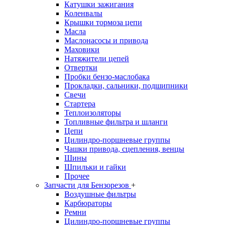
Катушки зажигания
Коленвалы
Крышки тормоза цепи
Масла
Маслонасосы и привода
Маховики
Натяжители цепей
Отвертки
Пробки бензо-маслобака
Прокладки, сальники, подшипники
Свечи
Стартера
Теплоизоляторы
Топливные фильтра и шланги
Цепи
Цилиндро-поршневые группы
Чашки привода, сцепления, венцы
Шины
Шпильки и гайки
Прочее
Запчасти для Бензорезов
+
Воздушные фильтры
Карбюраторы
Ремни
Цилиндро-поршневые группы