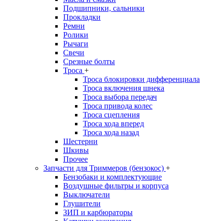
Подшипники, сальники
Прокладки
Ремни
Ролики
Рычаги
Свечи
Срезные болты
Троса
+
Троса блокировки дифференциала
Троса включения шнека
Троса выбора передач
Троса привода колес
Троса сцепления
Троса хода вперед
Троса хода назад
Шестерни
Шкивы
Прочее
Запчасти для Триммеров (бензокос)
+
Бензобаки и комплектующие
Воздушные фильтры и корпуса
Выключатели
Глушители
ЗИП и карбюраторы