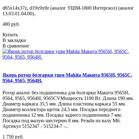
d65х14х37z, d19х9х9z (аналог УШМ-1800 Интерскол) (аналог
13.03.01.04.00)..
480 руб.
Купить
В закладки
В сравнение
Якорь ротор болгарки ушм Makita Макита 9565H, 9565C,
9564, 9565, 9564H.
Ротор аналог без подшипника для болгарки Макита 9565H,
9564, 9565, 9564H, 9565CVМощность 1100 Вт. Длина 190 мм.
Диаметр каркаса 35,5 мм. Длина пластины каркаса 55 мм.
Диаметр коллектора щеток 24,5 мм. Посадка переднего
подшипника 12 мм. Посадка заднего подшипника 7 мм.
Посадка под малую шестерню 8 мм. Резьба на валу М6.
Артикул 5152347 - 515234-7 -..
1 750 руб.