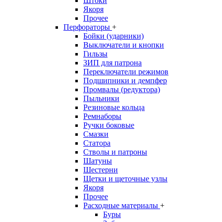
Штоки
Якоря
Прочее
Перфораторы
+
Бойки (ударники)
Выключатели и кнопки
Гильзы
ЗИП для патрона
Переключатели режимов
Подшипники и демпфер
Промвалы (редуктора)
Пыльники
Резиновые кольца
Ремнаборы
Ручки боковые
Смазки
Статора
Стволы и патроны
Шатуны
Шестерни
Щетки и щеточные узлы
Якоря
Прочее
Расходные материалы
+
Буры