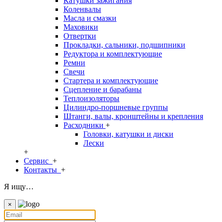
Катушки зажигания
Коленвалы
Масла и смазки
Маховики
Отвертки
Прокладки, сальники, подшипники
Редуктора и комплектующие
Ремни
Свечи
Стартера и комплектующие
Сцепление и барабаны
Теплоизоляторы
Цилиндро-поршневые группы
Штанги, валы, кронштейны и крепления
Расходники
+
Головки, катушки и диски
Лески
+
Сервис
+
Контакты
+
Я ищу…
×