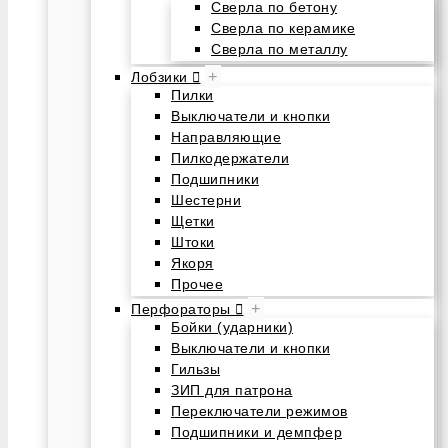
Сверла по бетону
Сверла по керамике
Сверла по металлу
+
Лобзики
Пилки
Выключатели и кнопки
Направляющие
Пилкодержатели
Подшипники
Шестерни
Щетки
Штоки
Якоря
Прочее
+
Перфораторы
Бойки (ударники)
Выключатели и кнопки
Гильзы
ЗИП для патрона
Переключатели режимов
Подшипники и демпфер