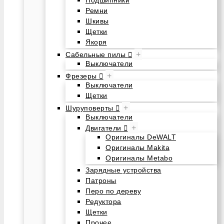
Подшипники
Ремни
Шкивы
Щетки
Якоря
+
Сабельные пилы
Выключатели
+
Фрезеры
Выключатели
Щетки
+
Шуруповерты
Выключатели
+
Двигатели
Оригиналы DeWALT
Оригиналы Makita
Оригиналы Metabo
Зарядные устройства
Патроны
Перо по дереву
Редуктора
Щетки
Прочее