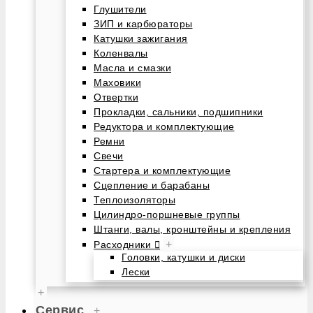
Глушители
ЗИП и карбюраторы
Катушки зажигания
Коленвалы
Масла и смазки
Маховики
Отвертки
Прокладки, сальники, подшипники
Редуктора и комплектующие
Ремни
Свечи
Стартера и комплектующие
Сцепление и барабаны
Теплоизоляторы
Цилиндро-поршневые группы
Штанги, валы, кронштейны и крепления
+
Расходники
Головки, катушки и диски
Лески
+
Сервис
+