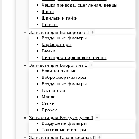
Чашки привода, сцепления, венцы
Шины
Шпильки и гайки
Прочее
+
Запчасти для Бензорезов
Воздушные фильтры
Карбюраторы
Ремни
Цилиндро-поршневые группы
+
Запчасти для Виброплит
Баки топливные
Виброамортизаторы
Воздушные фильтры
Глушители
Масла
Свечи
Прочее
+
Запчасти для Воздуходувок
Воздушные фильтры
Топливные фильтры
+
Запчасти для Газонокосилок