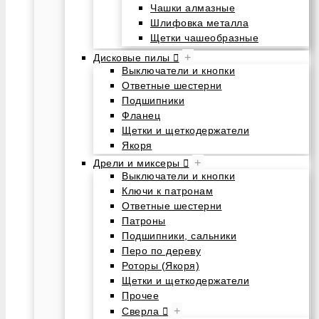
Чашки алмазные
Шлифовка металла
Щетки чашеобразные
+
Дисковые пилы
Выключатели и кнопки
Ответные шестерни
Подшипники
Фланец
Щетки и щеткодержатели
Якоря
+
Дрели и миксеры
Выключатели и кнопки
Ключи к патронам
Ответные шестерни
Патроны
Подшипники, сальники
Перо по дереву
Роторы (Якоря)
Щетки и щеткодержатели
Прочее
+
Сверла