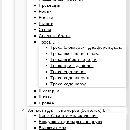
Прокладки
Ремни
Ролики
Рычаги
Свечи
Срезные болты
+
Троса
Троса блокировки дифференциала
Троса включения шнека
Троса выбора передач
Троса привода колес
Троса сцепления
Троса хода вперед
Троса хода назад
Шестерни
Шкивы
Прочее
+
Запчасти для Триммеров (бензокос)
Бензобаки и комплектующие
Воздушные фильтры и корпуса
Выключатели