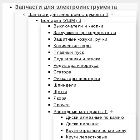
Запчасти для электроинструмента
+
Запчасти для электроинструмента
+
Болгарки (УШМ)
Выключатели и кнопки
Заглушки и щеткодержатели
Защитные кожухи, ручки
Конические пары
Плавный пуск
Подшипники и втулки
Редуктора и корпуса
Статора
Фиксаторы шестерни
Шпиндели
Щетки
Якоря
Прочее
+
Расходные материалы
Диски алмазные по камню
Диски пильные
Круги отрезные по металлу
Круги лепестковые