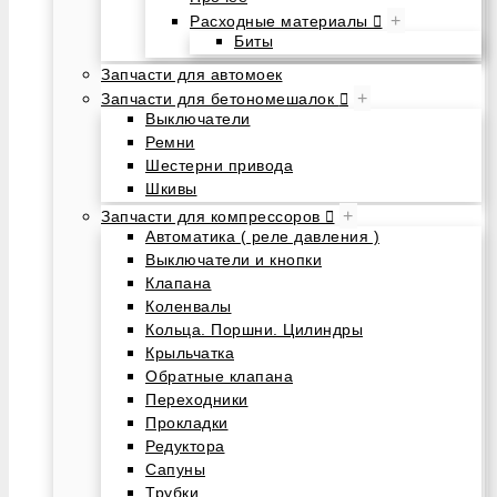
+
Расходные материалы
Биты
Запчасти для автомоек
+
Запчасти для бетономешалок
Выключатели
Ремни
Шестерни привода
Шкивы
+
Запчасти для компрессоров
Автоматика ( реле давления )
Выключатели и кнопки
Клапана
Коленвалы
Кольца. Поршни. Цилиндры
Крыльчатка
Обратные клапана
Переходники
Прокладки
Редуктора
Сапуны
Трубки