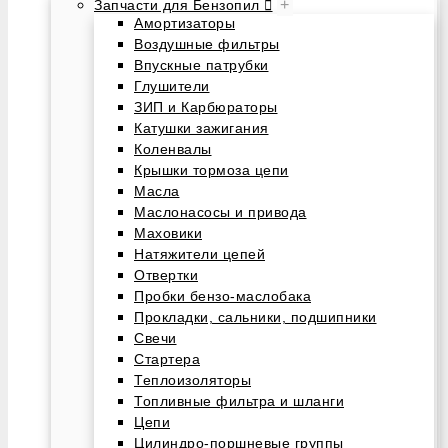
+
Запчасти для Бензопил
Амортизаторы
Воздушные фильтры
Впускные патрубки
Глушители
ЗИП и Карбюраторы
Катушки зажигания
Коленвалы
Крышки тормоза цепи
Масла
Маслонасосы и привода
Маховики
Натяжители цепей
Отвертки
Пробки бензо-маслобака
Прокладки, сальники, подшипники
Свечи
Стартера
Теплоизоляторы
Топливные фильтра и шланги
Цепи
Цилиндро-поршневые группы