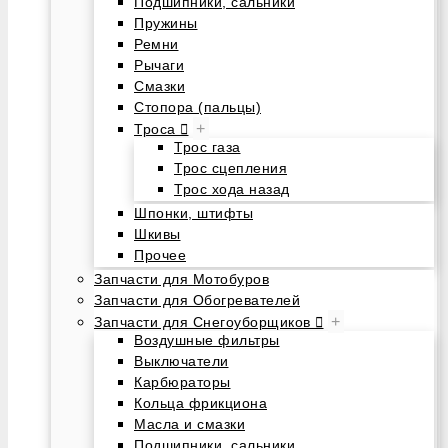
Подшипники, сальники
Пружины
Ремни
Рычаги
Смазки
Стопора (пальцы)
+
Троса
Трос газа
Трос сцепления
Трос хода назад
Шпонки, штифты
Шкивы
Прочее
Запчасти для Мотобуров
Запчасти для Обогревателей
+
Запчасти для Снегоуборщиков
Воздушные фильтры
Выключатели
Карбюраторы
Кольца фрикциона
Масла и смазки
Подшипники, сальники