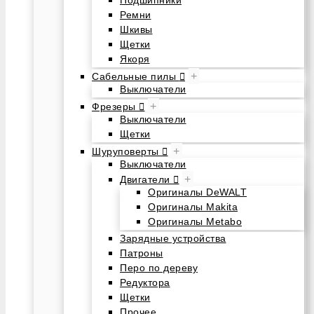
Подшипники
Ремни
Шкивы
Щетки
Якоря
+
Сабельные пилы
Выключатели
+
Фрезеры
Выключатели
Щетки
+
Шуруповерты
Выключатели
+
Двигатели
Оригиналы DeWALT
Оригиналы Makita
Оригиналы Metabo
Зарядные устройства
Патроны
Перо по дереву
Редуктора
Щетки
Прочее