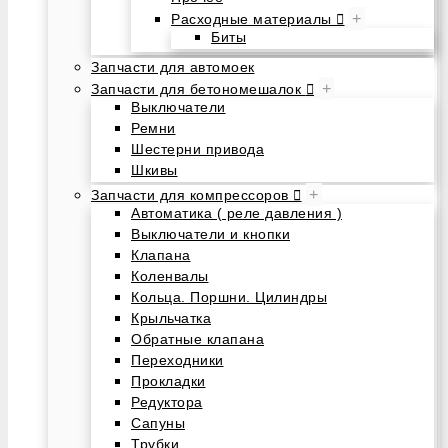
+
Расходные материалы
Биты
Запчасти для автомоек
+
Запчасти для бетономешалок
Выключатели
Ремни
Шестерни привода
Шкивы
+
Запчасти для компрессоров
Автоматика ( реле давления )
Выключатели и кнопки
Клапана
Коленвалы
Кольца. Поршни. Цилиндры
Крыльчатка
Обратные клапана
Переходники
Прокладки
Редуктора
Сапуны
Трубки