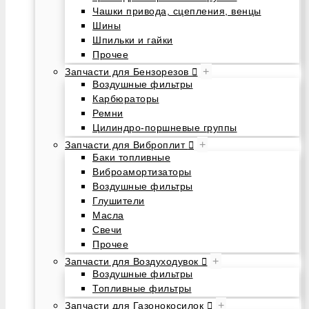
Чашки привода, сцепления, венцы
Шины
Шпильки и гайки
Прочее
+
Запчасти для Бензорезов
Воздушные фильтры
Карбюраторы
Ремни
Цилиндро-поршневые группы
+
Запчасти для Виброплит
Баки топливные
Виброамортизаторы
Воздушные фильтры
Глушители
Масла
Свечи
Прочее
+
Запчасти для Воздуходувок
Воздушные фильтры
Топливные фильтры
+
Запчасти для Газонокосилок