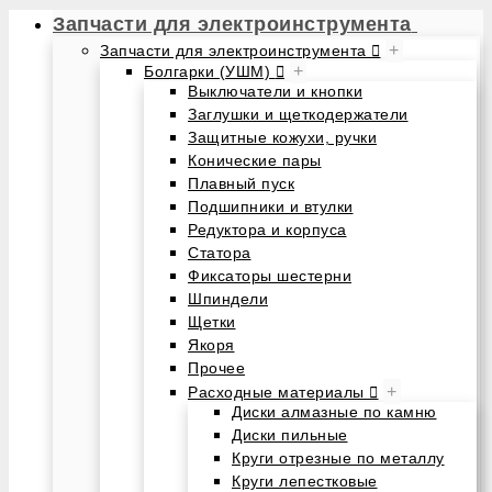
Запчасти для электроинструмента
+
Запчасти для электроинструмента
+
Болгарки (УШМ)
Выключатели и кнопки
Заглушки и щеткодержатели
Защитные кожухи, ручки
Конические пары
Плавный пуск
Подшипники и втулки
Редуктора и корпуса
Статора
Фиксаторы шестерни
Шпиндели
Щетки
Якоря
Прочее
+
Расходные материалы
Диски алмазные по камню
Диски пильные
Круги отрезные по металлу
Круги лепестковые