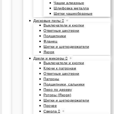
Чашки алмазные
Шлифовка металла
Щетки чашеобразные
+
Дисковые пилы
Выключатели и кнопки
Ответные шестерни
Подшипники
Фланец
Щетки и щеткодержатели
Якоря
+
Дрели и миксеры
Выключатели и кнопки
Ключи к патронам
Ответные шестерни
Патроны
Подшипники, сальники
Перо по дереву
Роторы (Якоря)
Щетки и щеткодержатели
Прочее
+
Сверла