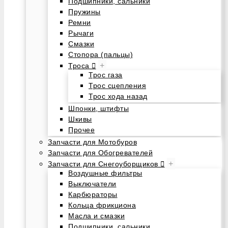
Подшипники, сальники
Пружины
Ремни
Рычаги
Смазки
Стопора (пальцы)
+
Троса
Трос газа
Трос сцепления
Трос хода назад
Шпонки, штифты
Шкивы
Прочее
Запчасти для Мотобуров
Запчасти для Обогревателей
+
Запчасти для Снегоуборщиков
Воздушные фильтры
Выключатели
Карбюраторы
Кольца фрикциона
Масла и смазки
Подшипники, сальники