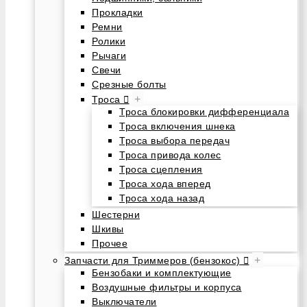
Прокладки
Ремни
Ролики
Рычаги
Свечи
Срезные болты
+
Троса
Троса блокировки дифференциала
Троса включения шнека
Троса выбора передач
Троса привода колес
Троса сцепления
Троса хода вперед
Троса хода назад
Шестерни
Шкивы
Прочее
+
Запчасти для Триммеров (бензокос)
Бензобаки и комплектующие
Воздушные фильтры и корпуса
Выключатели