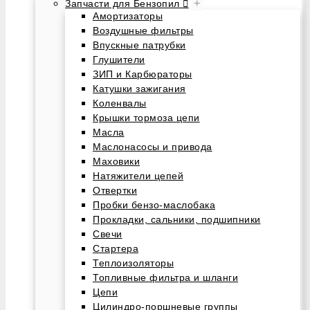
+
Запчасти для Бензопил
Амортизаторы
Воздушные фильтры
Впускные патрубки
Глушители
ЗИП и Карбюраторы
Катушки зажигания
Коленвалы
Крышки тормоза цепи
Масла
Маслонасосы и привода
Маховики
Натяжители цепей
Отвертки
Пробки бензо-маслобака
Прокладки, сальники, подшипники
Свечи
Стартера
Теплоизоляторы
Топливные фильтра и шланги
Цепи
Цилиндро-поршневые группы