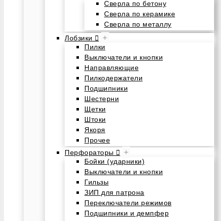
Сверла по бетону
Сверла по керамике
Сверла по металлу
+
Лобзики
Пилки
Выключатели и кнопки
Направляющие
Пилкодержатели
Подшипники
Шестерни
Щетки
Штоки
Якоря
Прочее
+
Перфораторы
Бойки (ударники)
Выключатели и кнопки
Гильзы
ЗИП для патрона
Переключатели режимов
Подшипники и демпфер