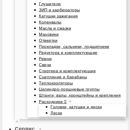
Глушители
ЗИП и карбюраторы
Катушки зажигания
Коленвалы
Масла и смазки
Маховики
Отвертки
Прокладки, сальники, подшипники
Редуктора и комплектующие
Ремни
Свечи
Стартера и комплектующие
Сцепление и барабаны
Теплоизоляторы
Цилиндро-поршневые группы
Штанги, валы, кронштейны и крепления
+
Расходники
Головки, катушки и диски
Лески
+
Сервис
+