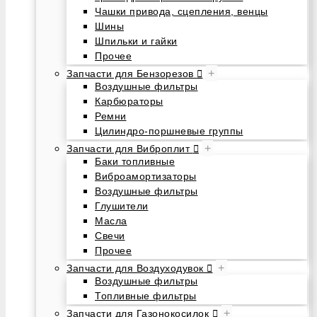
Чашки привода, сцепления, венцы
Шины
Шпильки и гайки
Прочее
+
Запчасти для Бензорезов
Воздушные фильтры
Карбюраторы
Ремни
Цилиндро-поршневые группы
+
Запчасти для Виброплит
Баки топливные
Виброамортизаторы
Воздушные фильтры
Глушители
Масла
Свечи
Прочее
+
Запчасти для Воздуходувок
Воздушные фильтры
Топливные фильтры
+
Запчасти для Газонокосилок