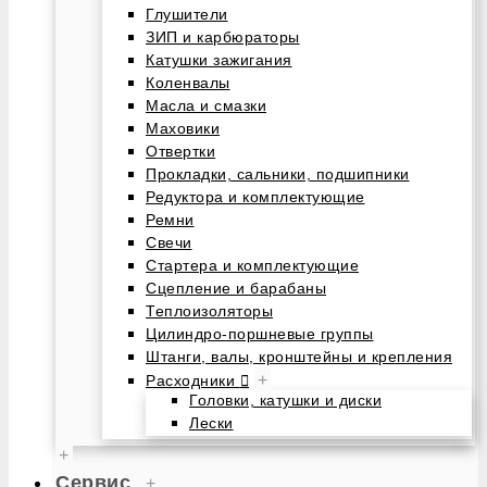
Глушители
ЗИП и карбюраторы
Катушки зажигания
Коленвалы
Масла и смазки
Маховики
Отвертки
Прокладки, сальники, подшипники
Редуктора и комплектующие
Ремни
Свечи
Стартера и комплектующие
Сцепление и барабаны
Теплоизоляторы
Цилиндро-поршневые группы
Штанги, валы, кронштейны и крепления
+
Расходники
Головки, катушки и диски
Лески
+
Сервис
+