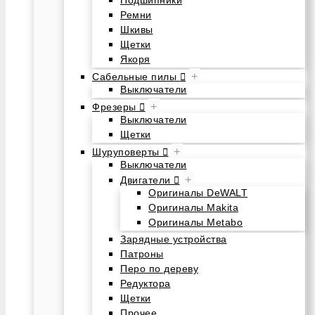
Подшипники
Ремни
Шкивы
Щетки
Якоря
+
Сабельные пилы
Выключатели
+
Фрезеры
Выключатели
Щетки
+
Шуруповерты
Выключатели
+
Двигатели
Оригиналы DeWALT
Оригиналы Makita
Оригиналы Metabo
Зарядные устройства
Патроны
Перо по дереву
Редуктора
Щетки
Прочее