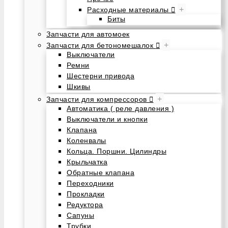
+
Расходные материалы
Биты
Запчасти для автомоек
+
Запчасти для бетономешалок
Выключатели
Ремни
Шестерни привода
Шкивы
+
Запчасти для компрессоров
Автоматика ( реле давления )
Выключатели и кнопки
Клапана
Коленвалы
Кольца. Поршни. Цилиндры
Крыльчатка
Обратные клапана
Переходники
Прокладки
Редуктора
Сапуны
Трубки