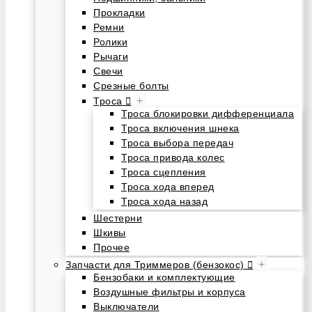
Прокладки
Ремни
Ролики
Рычаги
Свечи
Срезные болты
+
Троса
Троса блокировки дифференциала
Троса включения шнека
Троса выбора передач
Троса привода колес
Троса сцепления
Троса хода вперед
Троса хода назад
Шестерни
Шкивы
Прочее
+
Запчасти для Триммеров (бензокос)
Бензобаки и комплектующие
Воздушные фильтры и корпуса
Выключатели