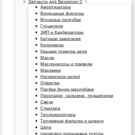
+
Запчасти для Бензопил
Амортизаторы
Воздушные фильтры
Впускные патрубки
Глушители
ЗИП и Карбюраторы
Катушки зажигания
Коленвалы
Крышки тормоза цепи
Масла
Маслонасосы и привода
Маховики
Натяжители цепей
Отвертки
Пробки бензо-маслобака
Прокладки, сальники, подшипники
Свечи
Стартера
Теплоизоляторы
Топливные фильтра и шланги
Цепи
Цилиндро-поршневые группы