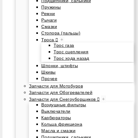
Подшипники, сальники
Пружины
Ремни
Рычаги
Смазки
Стопора (пальцы)
+
Троса
Трос газа
Трос сцепления
Трос хода назад
Шпонки, штифты
Шкивы
Прочее
Запчасти для Мотобуров
Запчасти для Обогревателей
+
Запчасти для Снегоуборщиков
Воздушные фильтры
Выключатели
Карбюраторы
Кольца фрикциона
Масла и смазки
Подшипники, сальники