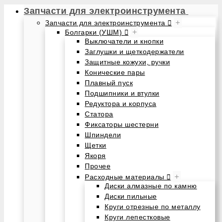
Запчасти для электроинструмента
+
Запчасти для электроинструмента
+
Болгарки (УШМ)
Выключатели и кнопки
Заглушки и щеткодержатели
Защитные кожухи, ручки
Конические пары
Плавный пуск
Подшипники и втулки
Редуктора и корпуса
Статора
Фиксаторы шестерни
Шпиндели
Щетки
Якоря
Прочее
+
Расходные материалы
Диски алмазные по камню
Диски пильные
Круги отрезные по металлу
Круги лепестковые