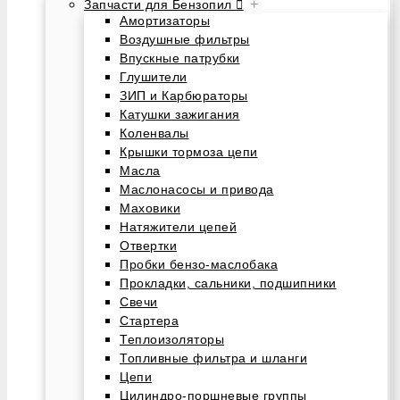
+
Запчасти для Бензопил
Амортизаторы
Воздушные фильтры
Впускные патрубки
Глушители
ЗИП и Карбюраторы
Катушки зажигания
Коленвалы
Крышки тормоза цепи
Масла
Маслонасосы и привода
Маховики
Натяжители цепей
Отвертки
Пробки бензо-маслобака
Прокладки, сальники, подшипники
Свечи
Стартера
Теплоизоляторы
Топливные фильтра и шланги
Цепи
Цилиндро-поршневые группы