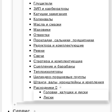
Глушители
ЗИП и карбюраторы
Катушки зажигания
Коленвалы
Масла и смазки
Маховики
Отвертки
Прокладки, сальники, подшипники
Редуктора и комплектующие
Ремни
Свечи
Стартера и комплектующие
Сцепление и барабаны
Теплоизоляторы
Цилиндро-поршневые группы
Штанги, валы, кронштейны и крепления
+
Расходники
Головки, катушки и диски
Лески
+
Сервис
+