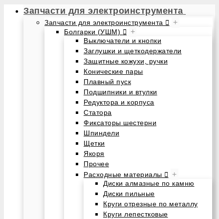
Запчасти для электроинструмента
+
Запчасти для электроинструмента
+
Болгарки (УШМ)
Выключатели и кнопки
Заглушки и щеткодержатели
Защитные кожухи, ручки
Конические пары
Плавный пуск
Подшипники и втулки
Редуктора и корпуса
Статора
Фиксаторы шестерни
Шпиндели
Щетки
Якоря
Прочее
+
Расходные материалы
Диски алмазные по камню
Диски пильные
Круги отрезные по металлу
Круги лепестковые