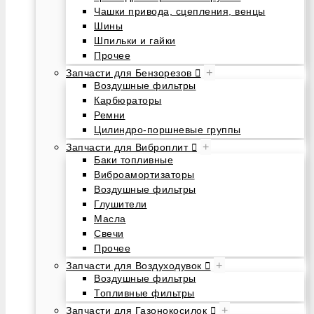
Чашки привода, сцепления, венцы
Шины
Шпильки и гайки
Прочее
+
Запчасти для Бензорезов
Воздушные фильтры
Карбюраторы
Ремни
Цилиндро-поршневые группы
+
Запчасти для Виброплит
Баки топливные
Виброамортизаторы
Воздушные фильтры
Глушители
Масла
Свечи
Прочее
+
Запчасти для Воздуходувок
Воздушные фильтры
Топливные фильтры
+
Запчасти для Газонокосилок