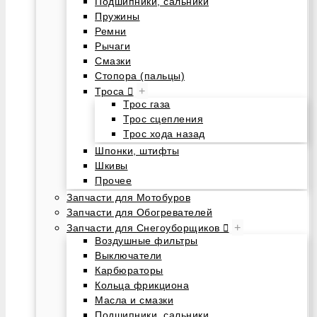
Подшипники, сальники
Пружины
Ремни
Рычаги
Смазки
Стопора (пальцы)
+
Троса
Трос газа
Трос сцепления
Трос хода назад
Шпонки, штифты
Шкивы
Прочее
Запчасти для Мотобуров
Запчасти для Обогревателей
+
Запчасти для Снегоуборщиков
Воздушные фильтры
Выключатели
Карбюраторы
Кольца фрикциона
Масла и смазки
Подшипники, сальники