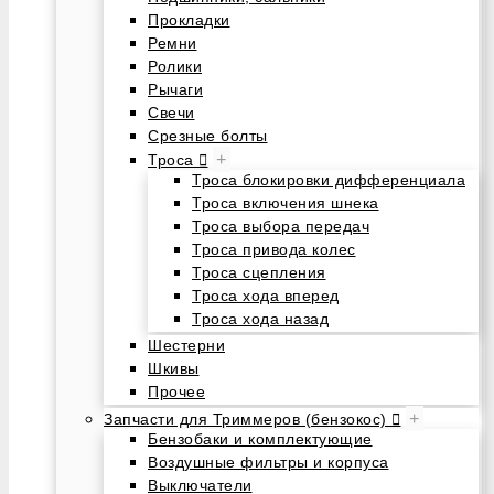
Прокладки
Ремни
Ролики
Рычаги
Свечи
Срезные болты
+
Троса
Троса блокировки дифференциала
Троса включения шнека
Троса выбора передач
Троса привода колес
Троса сцепления
Троса хода вперед
Троса хода назад
Шестерни
Шкивы
Прочее
+
Запчасти для Триммеров (бензокос)
Бензобаки и комплектующие
Воздушные фильтры и корпуса
Выключатели