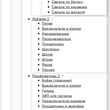
Сверла по бетону
Сверла по керамике
Сверла по металлу
+
Лобзики
Пилки
Выключатели и кнопки
Направляющие
Пилкодержатели
Подшипники
Шестерни
Щетки
Штоки
Якоря
Прочее
+
Перфораторы
Бойки (ударники)
Выключатели и кнопки
Гильзы
ЗИП для патрона
Переключатели режимов
Подшипники и демпфер