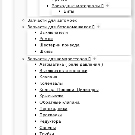
+
Расходные материалы
Биты
Запчасти для автомоек
+
Запчасти для бетономешалок
Выключатели
Ремни
Шестерни привода
Шкивы
+
Запчасти для компрессоров
Автоматика ( реле давления )
Выключатели и кнопки
Клапана
Коленвалы
Кольца. Поршни. Цилиндры
Крыльчатка
Обратные клапана
Переходники
Прокладки
Редуктора
Сапуны
Трубки