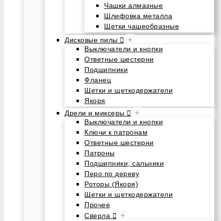
Чашки алмазные
Шлифовка металла
Щетки чашеобразные
+
Дисковые пилы
Выключатели и кнопки
Ответные шестерни
Подшипники
Фланец
Щетки и щеткодержатели
Якоря
+
Дрели и миксеры
Выключатели и кнопки
Ключи к патронам
Ответные шестерни
Патроны
Подшипники, сальники
Перо по дереву
Роторы (Якоря)
Щетки и щеткодержатели
Прочее
+
Сверла