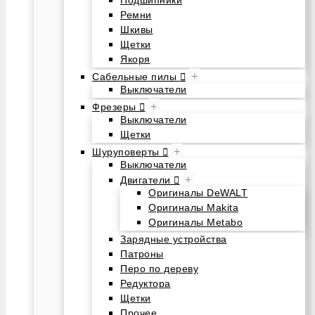
Подшипники
Ремни
Шкивы
Щетки
Якоря
+
Сабельные пилы
Выключатели
+
Фрезеры
Выключатели
Щетки
+
Шуруповерты
Выключатели
+
Двигатели
Оригиналы DeWALT
Оригиналы Makita
Оригиналы Metabo
Зарядные устройства
Патроны
Перо по дереву
Редуктора
Щетки
Прочее