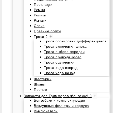
Прокладки
Ремни
Ролики
Рычаги
Свечи
Срезные болты
+
Троса
Троса блокировки дифференциала
Троса включения шнека
Троса выбора передач
Троса привода колес
Троса сцепления
Троса хода вперед
Троса хода назад
Шестерни
Шкивы
Прочее
+
Запчасти для Триммеров (бензокос)
Бензобаки и комплектующие
Воздушные фильтры и корпуса
Выключатели