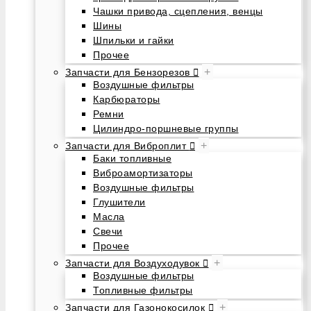
Чашки привода, сцепления, венцы
Шины
Шпильки и гайки
Прочее
+
Запчасти для Бензорезов
Воздушные фильтры
Карбюраторы
Ремни
Цилиндро-поршневые группы
+
Запчасти для Виброплит
Баки топливные
Виброамортизаторы
Воздушные фильтры
Глушители
Масла
Свечи
Прочее
+
Запчасти для Воздуходувок
Воздушные фильтры
Топливные фильтры
+
Запчасти для Газонокосилок