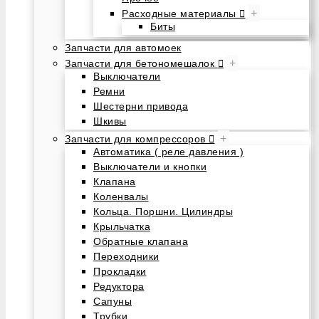
+
Расходные материалы
Биты
Запчасти для автомоек
+
Запчасти для бетономешалок
Выключатели
Ремни
Шестерни привода
Шкивы
+
Запчасти для компрессоров
Автоматика ( реле давления )
Выключатели и кнопки
Клапана
Коленвалы
Кольца. Поршни. Цилиндры
Крыльчатка
Обратные клапана
Переходники
Прокладки
Редуктора
Сапуны
Трубки