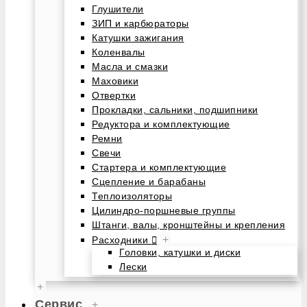
Глушители
ЗИП и карбюраторы
Катушки зажигания
Коленвалы
Масла и смазки
Маховики
Отвертки
Прокладки, сальники, подшипники
Редуктора и комплектующие
Ремни
Свечи
Стартера и комплектующие
Сцепление и барабаны
Теплоизоляторы
Цилиндро-поршневые группы
Штанги, валы, кронштейны и крепления
+
Расходники
Головки, катушки и диски
Лески
+
Сервис
+