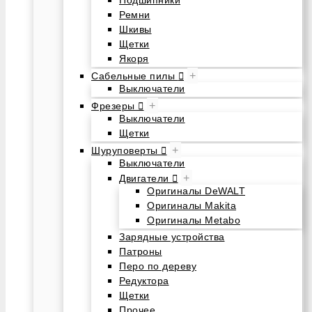
Подшипники
Ремни
Шкивы
Щетки
Якоря
+
Сабельные пилы
Выключатели
+
Фрезеры
Выключатели
Щетки
+
Шуруповерты
Выключатели
+
Двигатели
Оригиналы DeWALT
Оригиналы Makita
Оригиналы Metabo
Зарядные устройства
Патроны
Перо по дереву
Редуктора
Щетки
Прочее