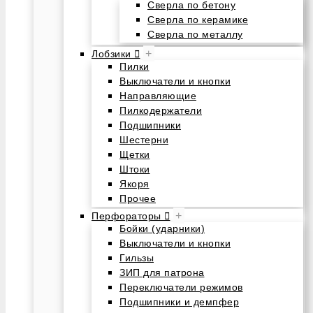
Сверла по бетону
Сверла по керамике
Сверла по металлу
+
Лобзики
Пилки
Выключатели и кнопки
Направляющие
Пилкодержатели
Подшипники
Шестерни
Щетки
Штоки
Якоря
Прочее
+
Перфораторы
Бойки (ударники)
Выключатели и кнопки
Гильзы
ЗИП для патрона
Переключатели режимов
Подшипники и демпфер