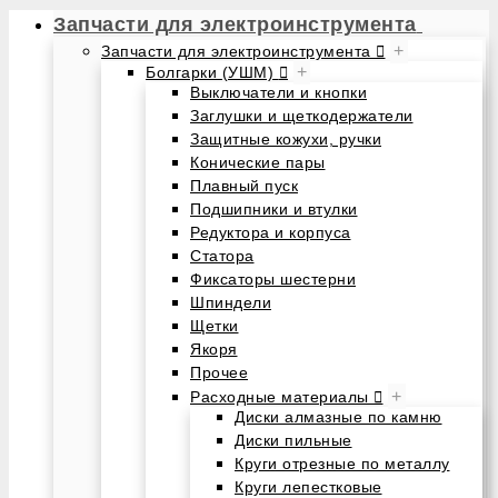
Запчасти для электроинструмента
+
Запчасти для электроинструмента
+
Болгарки (УШМ)
Выключатели и кнопки
Заглушки и щеткодержатели
Защитные кожухи, ручки
Конические пары
Плавный пуск
Подшипники и втулки
Редуктора и корпуса
Статора
Фиксаторы шестерни
Шпиндели
Щетки
Якоря
Прочее
+
Расходные материалы
Диски алмазные по камню
Диски пильные
Круги отрезные по металлу
Круги лепестковые