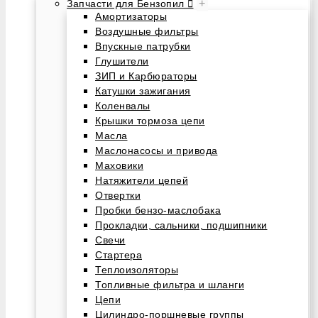
+
Запчасти для Бензопил
Амортизаторы
Воздушные фильтры
Впускные патрубки
Глушители
ЗИП и Карбюраторы
Катушки зажигания
Коленвалы
Крышки тормоза цепи
Масла
Маслонасосы и привода
Маховики
Натяжители цепей
Отвертки
Пробки бензо-маслобака
Прокладки, сальники, подшипники
Свечи
Стартера
Теплоизоляторы
Топливные фильтра и шланги
Цепи
Цилиндро-поршневые группы