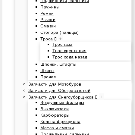
Подшипники, сальники
Пружины
Ремни
Рычаги
Смазки
Стопора (пальцы)
+
Троса
Трос газа
Трос сцепления
Трос хода назад
Шпонки, штифты
Шкивы
Прочее
Запчасти для Мотобуров
Запчасти для Обогревателей
+
Запчасти для Снегоуборщиков
Воздушные фильтры
Выключатели
Карбюраторы
Кольца фрикциона
Масла и смазки
Подшипники, сальники