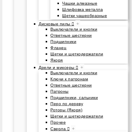
Чашки алмазные
Шлифовка металла
Щетки чашеобразные
+
Дисковые пилы
Выключатели и кнопки
Ответные шестерни
Подшипники
Фланец
Щетки и щеткодержатели
Якоря
+
Дрели и миксеры
Выключатели и кнопки
Ключи к патронам
Ответные шестерни
Патроны
Подшипники, сальники
Перо по дереву
Роторы (Якоря)
Щетки и щеткодержатели
Прочее
+
Сверла