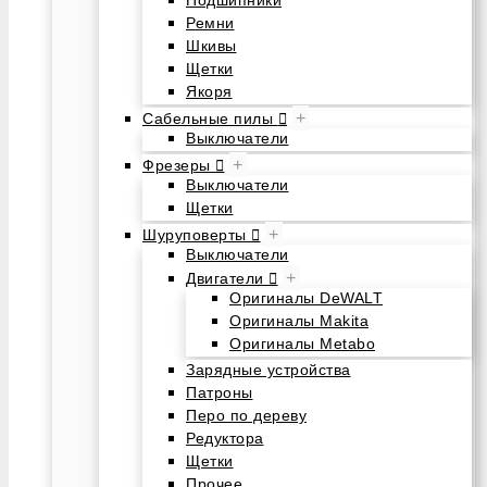
Подшипники
Ремни
Шкивы
Щетки
Якоря
+
Сабельные пилы
Выключатели
+
Фрезеры
Выключатели
Щетки
+
Шуруповерты
Выключатели
+
Двигатели
Оригиналы DeWALT
Оригиналы Makita
Оригиналы Metabo
Зарядные устройства
Патроны
Перо по дереву
Редуктора
Щетки
Прочее