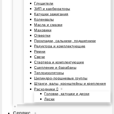
Глушители
ЗИП и карбюраторы
Катушки зажигания
Коленвалы
Масла и смазки
Маховики
Отвертки
Прокладки, сальники, подшипники
Редуктора и комплектующие
Ремни
Свечи
Стартера и комплектующие
Сцепление и барабаны
Теплоизоляторы
Цилиндро-поршневые группы
Штанги, валы, кронштейны и крепления
+
Расходники
Головки, катушки и диски
Лески
+
Сервис
+