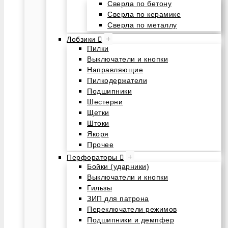
Сверла по бетону
Сверла по керамике
Сверла по металлу
+
Лобзики
Пилки
Выключатели и кнопки
Направляющие
Пилкодержатели
Подшипники
Шестерни
Щетки
Штоки
Якоря
Прочее
+
Перфораторы
Бойки (ударники)
Выключатели и кнопки
Гильзы
ЗИП для патрона
Переключатели режимов
Подшипники и демпфер