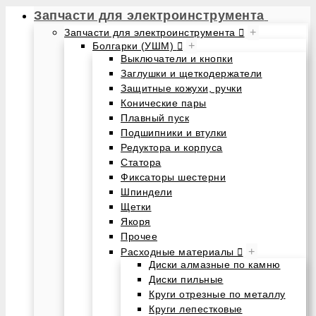
Запчасти для электроинструмента
+
Запчасти для электроинструмента
+
Болгарки (УШМ)
Выключатели и кнопки
Заглушки и щеткодержатели
Защитные кожухи, ручки
Конические пары
Плавный пуск
Подшипники и втулки
Редуктора и корпуса
Статора
Фиксаторы шестерни
Шпиндели
Щетки
Якоря
Прочее
+
Расходные материалы
Диски алмазные по камню
Диски пильные
Круги отрезные по металлу
Круги лепестковые