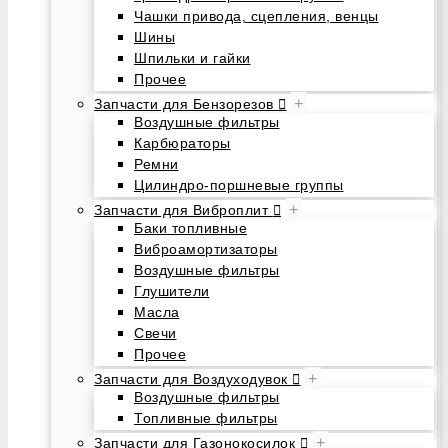
Чашки привода, сцепления, венцы
Шины
Шпильки и гайки
Прочее
+
Запчасти для Бензорезов
Воздушные фильтры
Карбюраторы
Ремни
Цилиндро-поршневые группы
+
Запчасти для Виброплит
Баки топливные
Виброамортизаторы
Воздушные фильтры
Глушители
Масла
Свечи
Прочее
+
Запчасти для Воздуходувок
Воздушные фильтры
Топливные фильтры
+
Запчасти для Газонокосилок