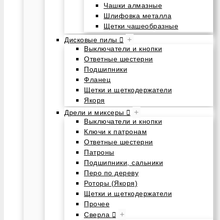
Чашки алмазные
Шлифовка металла
Щетки чашеобразные
+
Дисковые пилы
Выключатели и кнопки
Ответные шестерни
Подшипники
Фланец
Щетки и щеткодержатели
Якоря
+
Дрели и миксеры
Выключатели и кнопки
Ключи к патронам
Ответные шестерни
Патроны
Подшипники, сальники
Перо по дереву
Роторы (Якоря)
Щетки и щеткодержатели
Прочее
+
Сверла