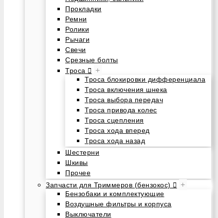
Прокладки
Ремни
Ролики
Рычаги
Свечи
Срезные болты
+
Троса
Троса блокировки дифференциала
Троса включения шнека
Троса выбора передач
Троса привода колес
Троса сцепления
Троса хода вперед
Троса хода назад
Шестерни
Шкивы
Прочее
+
Запчасти для Триммеров (бензокос)
Бензобаки и комплектующие
Воздушные фильтры и корпуса
Выключатели