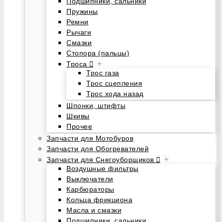
Подшипники, сальники
Пружины
Ремни
Рычаги
Смазки
Стопора (пальцы)
+
Троса
Трос газа
Трос сцепления
Трос хода назад
Шпонки, штифты
Шкивы
Прочее
Запчасти для Мотобуров
Запчасти для Обогревателей
+
Запчасти для Снегоуборщиков
Воздушные фильтры
Выключатели
Карбюраторы
Кольца фрикциона
Масла и смазки
Подшипники, сальники