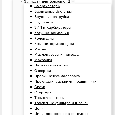
+
Запчасти для Бензопил
Амортизаторы
Воздушные фильтры
Впускные патрубки
Глушители
ЗИП и Карбюраторы
Катушки зажигания
Коленвалы
Крышки тормоза цепи
Масла
Маслонасосы и привода
Маховики
Натяжители цепей
Отвертки
Пробки бензо-маслобака
Прокладки, сальники, подшипники
Свечи
Стартера
Теплоизоляторы
Топливные фильтра и шланги
Цепи
Цилиндро-поршневые группы