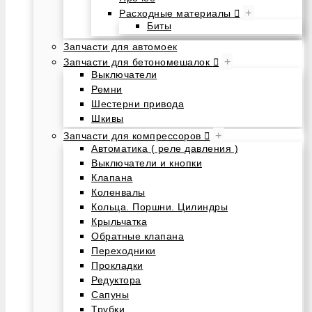
+
Расходные материалы
Биты
Запчасти для автомоек
+
Запчасти для бетономешалок
Выключатели
Ремни
Шестерни привода
Шкивы
+
Запчасти для компрессоров
Автоматика ( реле давления )
Выключатели и кнопки
Клапана
Коленвалы
Кольца. Поршни. Цилиндры
Крыльчатка
Обратные клапана
Переходники
Прокладки
Редуктора
Сапуны
Трубки