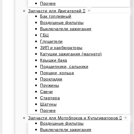
Прочее
+
Запчасти для Двигателей
Бак топливный
Воздушные фильтры
Выключатели зажигания
ГБЦ
Глушители
ЗИП и карбюраторы
Катушки зажигания (магнето)
Крышки бака
Подшипники, сальники
Поршни, кольца
Прокладки
Пружины
Свечи
Стартера
Шатуны
Прочее
+
Запчасти для Мотоблоков и Культиваторов
Воздушные фильтры
Выключатели зажигания