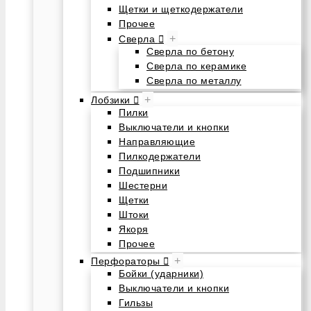
Щетки и щеткодержатели
Прочее
+
Сверла
Сверла по бетону
Сверла по керамике
Сверла по металлу
+
Лобзики
Пилки
Выключатели и кнопки
Направляющие
Пилкодержатели
Подшипники
Шестерни
Щетки
Штоки
Якоря
Прочее
+
Перфораторы
Бойки (ударники)
Выключатели и кнопки
Гильзы