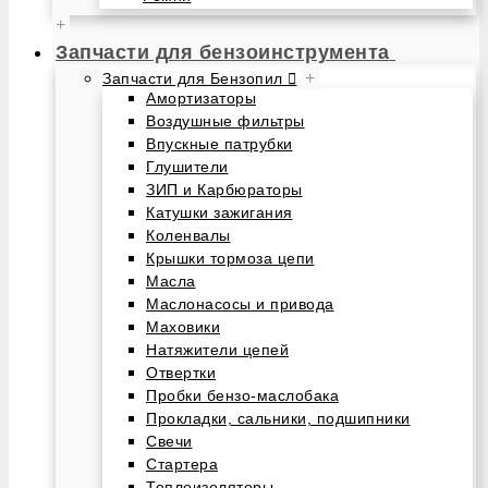
+
Запчасти для бензоинструмента
+
Запчасти для Бензопил
Амортизаторы
Воздушные фильтры
Впускные патрубки
Глушители
ЗИП и Карбюраторы
Катушки зажигания
Коленвалы
Крышки тормоза цепи
Масла
Маслонасосы и привода
Маховики
Натяжители цепей
Отвертки
Пробки бензо-маслобака
Прокладки, сальники, подшипники
Свечи
Стартера
Теплоизоляторы