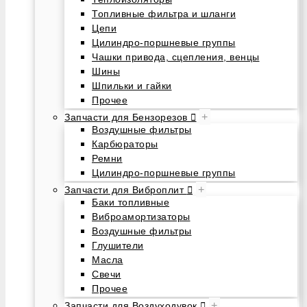
Топливные фильтра и шланги
Цепи
Цилиндро-поршневые группы
Чашки привода, сцепления, венцы
Шины
Шпильки и гайки
Прочее
+
Запчасти для Бензорезов
Воздушные фильтры
Карбюраторы
Ремни
Цилиндро-поршневые группы
+
Запчасти для Виброплит
Баки топливные
Виброамортизаторы
Воздушные фильтры
Глушители
Масла
Свечи
Прочее
+
Запчасти для Воздуходувок