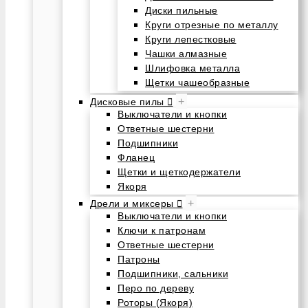
Диски пильные
Круги отрезные по металлу
Круги лепестковые
Чашки алмазные
Шлифовка металла
Щетки чашеобразные
+
Дисковые пилы
Выключатели и кнопки
Ответные шестерни
Подшипники
Фланец
Щетки и щеткодержатели
Якоря
+
Дрели и миксеры
Выключатели и кнопки
Ключи к патронам
Ответные шестерни
Патроны
Подшипники, сальники
Перо по дереву
Роторы (Якоря)