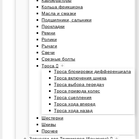
Карбюраторы
Кольца фрикциона
Масла и смазки
Подшипники, сальники
Прокладки
Ремни
Ролики
Рычаги
Свечи
Срезные болты
+
Троса
Троса блокировки дифференциала
Троса включения шнека
Троса выбора передач
Троса привода колес
Троса сцепления
Троса хода вперед
Троса хода назад
Шестерни
Шкивы
Прочее
+
Запчасти для Триммеров (бензокос)